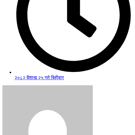
२०८२ बैशाख २५ गते बिहीबार