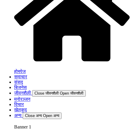
होमपेज
समाचार
संसद
बिजनेस
जीवनशैली
Close जीवनशैली
Open जीवनशैली
मनोरञ्जन
विचार
खेलकुद
अन्य
Close अन्य
Open अन्य
Banner 1