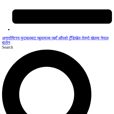
अन्तर्राष्ट्रिय फुटबलबाट
खुलामञ्च
जहाँ आँपको
टुँडिखेल
तेस्रो खेलमा नेपाल
बालेन
Search