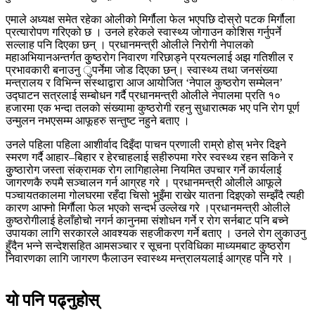
एमाले अध्यक्ष समेत रहेका ओलीको मिर्गौला फेल भएपछि दोस्रो पटक मिर्गौला
प्रत्यारोपण गरिएको छ । उनले हरेकले स्वास्थ्य जोगाउन कोशिस गर्नुपर्ने
सल्लाह पनि दिएका छन् । प्रधानमन्त्री ओलीले निरोगी नेपालको
महाअभियानअन्तर्गत कुुष्ठरोग निवारण गरिछाड्ने प्रयत्नलाई अझ गतिशील र
प्रभावकारी बनाउनु ुपर्नेमा जोड दिएका छन्। स्वास्थ्य तथा जनसंख्या
मन्त्रालय र विभिन्न संस्थाद्वारा आज आयोजित ‘नेपाल कुष्ठरोग सम्मेलन’
उद्घाटन सत्रलाई सम्बोधन गर्दै प्रधानमन्त्री ओलीले नेपालमा प्रति १०
हजारमा एक भन्दा तलको संख्यामा कुष्ठरोगी रहनु सुधारात्मक भए पनि रोग पूर्ण
उन्मुलन नभएसम्म आफूहरु सन्तुष्ट नहुने बताए ।
उनले पहिला पहिला आशीर्वाद दिइँदा पाचन प्रणाली राम्रो होस् भनेर दिइने
स्मरण गर्दै आहार–बिहार र हेरचाहलाई सहीरुपमा गरेर स्वस्थ्य रहन सकिने र
कुुष्ठारोग जस्ता संक्रामक रोग लागिहालेमा नियमित उपचार गर्ने कार्यलाई
जागरणकै रुपमै सञ्चालन गर्न आग्रह गरे । प्रधानमन्त्री ओलीले आफूले
पञ्चायतकालमा गोलघरमा रहँदा चिसो भुइँमा राखेर यातना दिइएको सम्झँदै त्यही
कारण आफ्नो मिर्गाैला फेल भएको सन्दर्भ उल्लेख गरे ।प्रधानमन्त्री ओलीले
कुष्ठरोगीलाई हेलाँहोचो नगर्न कानुनमा संशोधन गर्ने र रोग सर्नबाट पनि बच्ने
उपायका लागि सरकारले आवश्यक सहजीकरण गर्ने बताए । उनले रोग लुकाउनु
हुँदैन भन्ने सन्देशसहित आमसञ्चार र सूचना प्रविधिका माध्यमबाट कुष्ठरोग
निवारणका लागि जागरण फैलाउन स्वास्थ्य मन्त्रालयलाई आग्रह पनि गरे ।
यो पनि पढ्नुहोस्