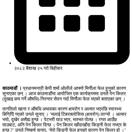
२०८२ बैशाख २५ गते बिहीबार
काठमाडौं ।
प्रधानमन्त्री केपी शर्मा ओलीले आफ्नो मिर्गौला फेल हुनुको कारण
सुनाएका छन् । आज काठमाडौंमा आयोजित एक कार्यक्रममा उनले पेन किलर
(दुखाइ कम गर्ने औषधि) निरन्तर सेवन गर्दा मिर्गौला फेल भएको बताएका छन् ।
तागतिलो खाना र औषधि अभावका कारण क्षयरोग र अल्सर भएपछि स्वास्थ्य
बिग्रिँदै गएको उनले सुनाए । ‘मलाई टिबरक्लोसिस (क्षयरोग) लाग्यो । अल्सर
भयो, दुखेर असैह्य हुन्छ । पेटभरी घाउ भएर, भतभत पोल्छ । रगत आउँछ
घाउबाट, अनि पेन किलर दिन्छ । पेन किलर खाँदाखाँदा किड्नी फेल नभएर के
हुन्छ ?’ उनले निष्कर्ष सुनाए, ‘मेरो किड्नी फेल हुनुको कारण पेन किलर हो ।’