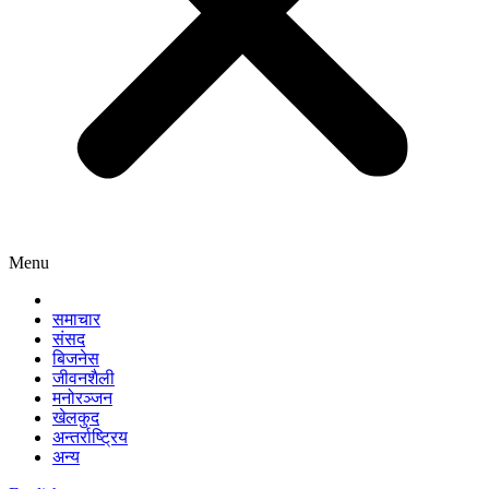
Menu
समाचार
संसद
बिजनेस
जीवनशैली
मनोरञ्जन
खेलकुद
अन्तर्राष्ट्रिय
अन्य