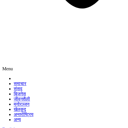
Menu
समाचार
संसद
बिजनेस
जीवनशैली
मनोरञ्जन
खेलकुद
अन्तर्राष्ट्रिय
अन्य