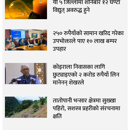
यी ५ जिल्लामा शनिबार १२ घण्टा
विद्युत् अवरुद्ध हुने
२५० रुपैयाँको सामान खरिद गरेका
उपभोक्ताले पाए १० लाख बम्पर
उपहार
कोइराला निवासका लागि
छुट्याइएको २ करोड रुपैयाँ लिन
मानेनन् शेखरले
तातोपानी भन्सार क्षेत्रमा सुख्खा
पहिरो, सशस्त्र प्रहरीको संरचनामा
क्षति