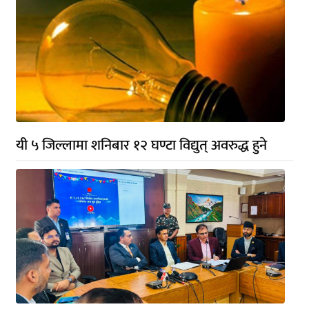
यी ५ जिल्लामा शनिबार १२ घण्टा विद्युत् अवरुद्ध हुने