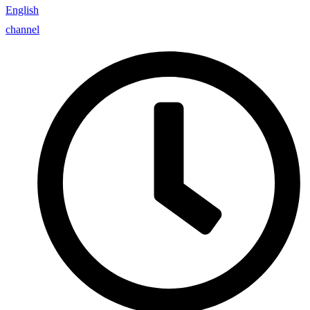
English
channel