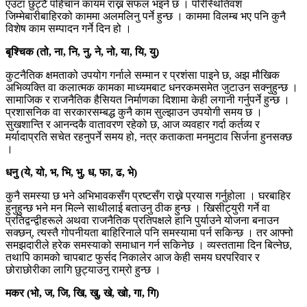
एउटा छुट्टै पहिचान कायम राख्न सफल भइने छ । परिस्थितिवश
जिम्मेबारीबाहिरको काममा अलमलिनु पर्ने हुन्छ । काममा विलम्ब भए पनि कुनै
विशेष काम सम्पादन गर्ने दिन हो ।
बृश्चिक (तो, ना, नि, नु, ने, नो, या, यि, यु)
कुटनैतिक क्षमताको उपयोग गर्नाले सम्मान र प्रशंसा पाइने छ, अझ मौखिक
अभिव्यक्ति वा कलात्मक कामका माध्यमबाट धनरकमसमेत जुटाउन सक्नुहुन्छ ।
सामाजिक र राजनैतिक हैसियत निर्माणका दिशामा केही लगानी गर्नुपर्ने हुन्छ ।
प्रशासनिक वा सरकारसम्बद्ध कुनै काम सुल्झाउन उपयोगी समय छ ।
सुखशान्ति र आनन्दकै वातावरण रहेको छ, आज व्यवहार गर्दा कर्तव्य र
मर्यादाप्रति सचेत रहनुपर्ने समय हो, नत्र कताकता मनमुटाव सिर्जना हुनसक्छ
।
धनु (ये, यो, भ, भि, भु, ध, फा, ढ, भे)
कुनै समस्या छ भने अभिभावकसँग प्रष्टसँग राख्ने प्रयास गर्नुहोला । घरबाहिर
हुनुहुन्छ भने मन मिल्ने साथीलाई बताउनु ठीक हुन्छ । खिसीट्युरी गर्ने वा
प्रतिद्वन्द्वीहरूले अथवा राजनैतिक प्रतिपक्षले हानि पुर्याउने योजना बनाउन
सक्छन्, त्यस्तै गोपनीयता बाहिरिनाले पनि समस्यामा पर्न सकिन्छ । तर आफ्नो
समझदारीले हरेक समस्याको समाधान गर्न सकिनेछ । व्यस्ततामा दिन बित्नेछ,
तथापि कामको चापबाट फुर्सद निकालेर आज केही समय घरपरिवार र
छोराछोरीका लागि छुट्याउनु राम्रो हुन्छ ।
मकर (भो, ज, जि, खि, खु, खे, खो, गा, गि)