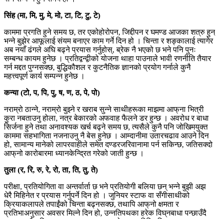
सिंह (मा, मि, मु, मे, मो, टा, टि, टु, टे)
काममा प्रगति हुने समय छ, तर एकोहोरोपन, जिद्दीपन र घमण्ड आजका शत्रु हुन्
भन्ने बुझेर आफूलाई संयम बनाएर काम गर्ने दिन हो । चिन्ता र शङ्कालाई त्यागेर
अब नयाँ ढंगले अघि बढ्ने प्रयास गर्नुहोस्, ब्रेक नै भएको छ भने पनि पुनः
सम्बन्ध कायम हुनेछ । प्रतिद्वन्द्वीको योजना थाहा पाउनाले भावी रणनीति तैयार
गर्न मद्दत पुग्नसक्छ, बुद्धिकौशल र कुटनैतिक ज्ञानको प्रयोग गर्नाले कुनै
महत्त्वपूर्ण कार्य सम्पन्न हुनेछ ।
कन्या (टो, प, पि, पु, ष, ण, ठ, पे, पो)
नराम्रो ठान्ने, नराम्रो बुझ्ने र खराब सुन्ने साथीहरूका माझमा आफ्‌ना भित्री
कुरा नबताउनु होला, नत्र बेकारको अफवाह फैलने डर हुन्छ । अवरोध र बाधा
सिर्जना हुने तथा अनावश्यक खर्च बढ्ने समय छ, त्यसैले कुनै पनि जोखिमयुक्त
काममा सहभागिता नजनाउनु नै बेस हुनेछ । आम्दानीमा उतारचढाव आउने दिन
हो, सामान्य मानेको लापरवाहीले समेत दण्डरजरिवानामा पर्न सकिन्छ, जतिसक्दो
आफ्‌नो कारोबारमा ध्यानकेन्द्रित गरेको जाती हुन्छ ।
तुला (र, रि, रु, रे, रो, ता, ति, तु, ते)
परीक्षा, प्रतियोगिता वा अन्तर्वार्ता छ भने प्रतियोगी बलिया छन् भन्ने बुझी अझ
धेरै मिहिनेत र प्रयास गर्नुपर्ने दिन हो । जुनियर स्टाफ वा सँगीसाथीको
क्रियाकलापले तपाईंको चिन्ता बढ्नसक्छ, तथापि आफ्‌नो क्षमता र
प्रतिभाअनुसार अवसर मिल्ने दिन हो, उन्नतिपथका हरेक विघ्‌नबाधा पन्छाउँदै