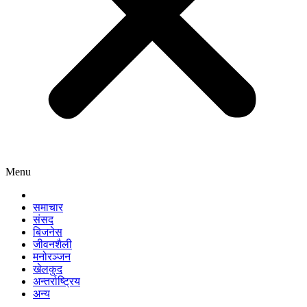
Menu
समाचार
संसद
बिजनेस
जीवनशैली
मनोरञ्जन
खेलकुद
अन्तर्राष्ट्रिय
अन्य