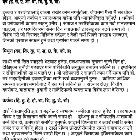
बृष (इ, उ, ए, ओ, बा, बि, बु, बे, बो)
इज्जत र प्रतिष्ठालाई दाउमा राखेर काम नगर्नुहोला, जीवनमा पैसा नै सबथोक
होइन, आफ्‌नो कर्तव्य र स्वास्थ्यका बारेमा पनि ध्यानकेन्द्रित गर्नुपर्छ । धर्मकर्म
वा परोपकारी काममा खट्नु पर्नेछ । समाज र छरछिमेकका काम गर्दा मानसम्मान
पाइएला, तर घरपरिवारमा समय दिन नपाउनाले ठास्सठुस्स बढ्ने समय हो ।
विशेष गरी जो निरन्तर मिहिनेत गर्दछन् र केही नयाँ सिक्ने मनसाय राख्दछन्,
तिनको प्रयास सफल हुने तथा प्रशंसा पाउने समय हो ।
मिथुन (का, कि, कु, घ, ङ, छ, के, को, ह)
साथी संगी सित रमाइलो भेटघाट हुनेछ, एकआपसका गुनासा सुन्ने दिन हो,
देखिएका चुनौती पन्छाएर पनि परिस्थिति अनुकूल बनाउन सकिने छ । इष्टमित्र
र सँगीसाथीको साथ पाइने छ । यो परोपकारी र साहसी काम गर्ने समय पनि हो,
तर भाइबहिनीको इच्छापूर्तिका लागि खर्च बढाउनुपर्ने हुन्छ । कतिपय आर्थिक
समस्या सञ्चारसम्पर्कबाट नै हल गर्न सकिने छ । सञ्चार क्षेत्र, वित्तीय
कारोवार, यातायात, ढुवानी र मार्केटिङको व्यवसायमा विशेष लाभ देखिन्छ ।
कर्कट (हि, हु, हे, हो, डा, डि, डु, डे, डो)
दार्शनिकताप्रति झुकाव बढ्नेछ र स्वभावमा गम्भीरता प्राप्त हुनेछ । रहस्यात्मक
विषय र गूढ विज्ञानमा रुचि जाग्ने समय हो । पूर्वअनुभव र सीपप्रति आशावादी
बन्ने दिन हो, कर्मप्रति समर्पित हुनुपर्छ, आइपर्ने विघ्नबाधा र अवरोधमाथि समेत
नजर राख्न नबिर्सनु होला । टाढा रहेका छोराछोरीमार्फत राम्रो समाचार आउने
तथा सुखरसन्तोष मिल्ने राम्रो दिन छ । आफूले चिताएका हाँकेरताकेका काम
पनि सम्पन्न हुने समय हो ।