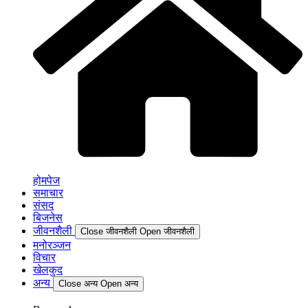
होमपेज
समाचार
संसद
बिजनेस
जीवनशैली
Close जीवनशैली
Open जीवनशैली
मनोरञ्जन
विचार
खेलकुद
अन्य
Close अन्य
Open अन्य