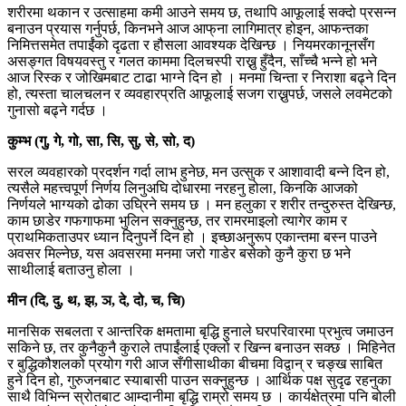
शरीरमा थकान र उत्साहमा कमी आउने समय छ, तथापि आफूलाई सक्दो प्रसन्न
बनाउन प्रयास गर्नुपर्छ, किनभने आज आफ्‌ना लागिमात्र होइन, आफन्तका
निमित्तसमेत तपाईंको दृढता र हौसला आवश्यक देखिन्छ । नियमरकानूनसँग
असङ्गत विषयवस्तु र गलत काममा दिलचस्पी राख्नु हुँदैन, साँच्चै भन्ने हो भने
आज रिस्क र जोखिमबाट टाढा भाग्ने दिन हो । मनमा चिन्ता र निराशा बढ्ने दिन
हो, त्यस्ता चालचलन र व्यवहारप्रति आफूलाई सजग राख्नुपर्छ, जसले लवमेटको
गुनासो बढ्ने गर्दछ ।
कुम्भ (गु, गे, गो, सा, सि, सु, से, सो, द)
सरल व्यवहारको प्रदर्शन गर्दा लाभ हुनेछ, मन उत्सुक र आशावादी बन्ने दिन हो,
त्यसैले महत्त्वपूर्ण निर्णय लिनुअघि दोधारमा नरहनु होला, किनकि आजको
निर्णयले भाग्यको ढोका उघ्रिने समय छ । मन हलुका र शरीर तन्दुरुस्त देखिन्छ,
काम छाडेर गफगाफमा भुलिन सक्नुहुन्छ, तर रामरमाइलो त्यागेर काम र
प्राथमिकताउपर ध्यान दिनुपर्ने दिन हो । इच्छाअनुरूप एकान्तमा बस्न पाउने
अवसर मिल्नेछ, यस अवसरमा मनमा जरो गाडेर बसेको कुनै कुरा छ भने
साथीलाई बताउनु होला ।
मीन (दि, दु, थ, झ, ञ, दे, दो, च, चि)
मानसिक सबलता र आन्तरिक क्षमतामा बृद्धि हुनाले घरपरिवारमा प्रभुत्व जमाउन
सकिने छ, तर कुनैकुनै कुराले तपाईंलाई एक्लो र खिन्न बनाउन सक्छ । मिहिनेत
र बुद्धिकौशलको प्रयोग गरी आज सँगीसाथीका बीचमा विद्वान् र चङ्ख साबित
हुने दिन हो, गुरुजनबाट स्याबासी पाउन सक्नुहुन्छ । आर्थिक पक्ष सुदृढ रहनुका
साथै विभिन्न स्रोतबाट आम्दानीमा बृद्धि राम्रो समय छ । कार्यक्षेत्रमा पनि बोली