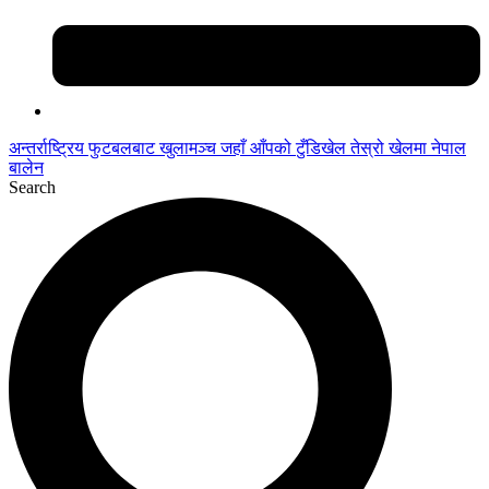
अन्तर्राष्ट्रिय फुटबलबाट
खुलामञ्च
जहाँ आँपको
टुँडिखेल
तेस्रो खेलमा नेपाल
बालेन
Search