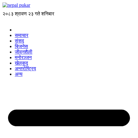
२०८३ श्रावण २३ गते शनिबार
समाचार
संसद
बिजनेस
जीवनशैली
मनोरञ्जन
खेलकुद
अन्तर्राष्ट्रिय
अन्य