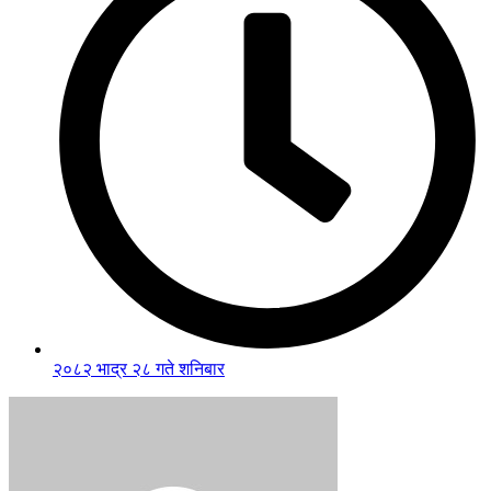
२०८२ भाद्र २८ गते शनिबार