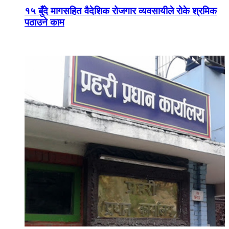
१५ बुँदे मागसहित वैदेशिक रोजगार व्यवसायीले रोके श्रमिक
पठाउने काम