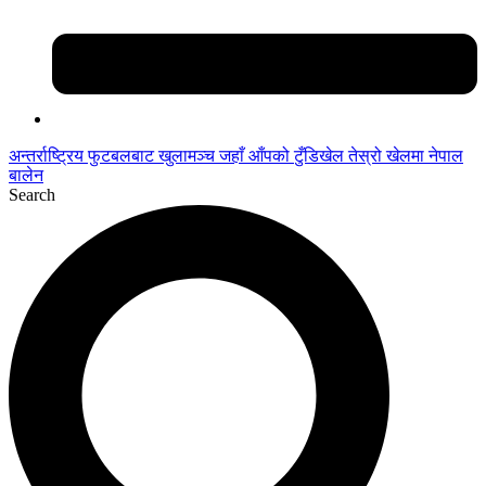
अन्तर्राष्ट्रिय फुटबलबाट
खुलामञ्च
जहाँ आँपको
टुँडिखेल
तेस्रो खेलमा नेपाल
बालेन
Search