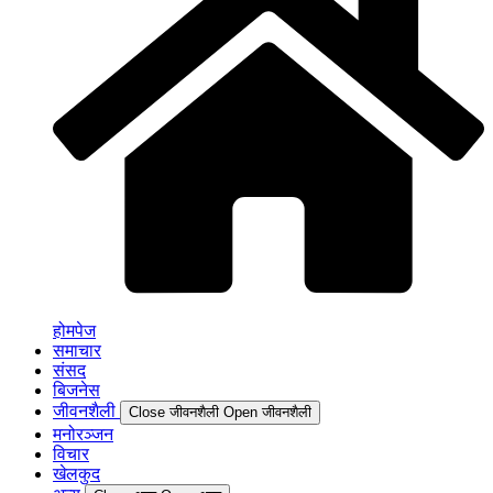
होमपेज
समाचार
संसद
बिजनेस
जीवनशैली
Close जीवनशैली
Open जीवनशैली
मनोरञ्जन
विचार
खेलकुद