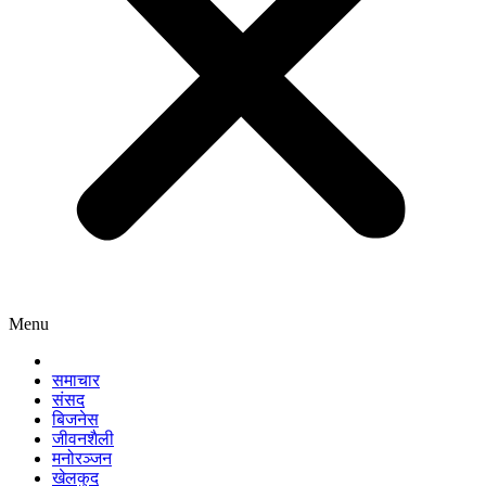
Menu
समाचार
संसद
बिजनेस
जीवनशैली
मनोरञ्जन
खेलकुद