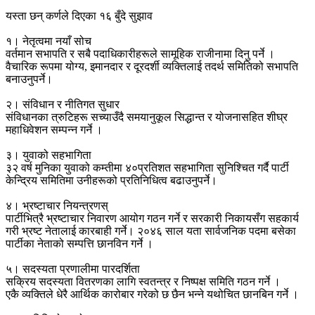
यस्ता छन् कर्णले दिएका १६ बुँदे सुझाव
१। नेतृत्वमा नयाँ सोच
वर्तमान सभापति र सबै पदाधिकारीहरूले सामूहिक राजीनामा दिनु पर्ने ।
वैचारिक रूपमा योग्य, इमानदार र दूरदर्शी व्यक्तिलाई तदर्थ समितिको सभापति
बनाउनुपर्ने।
२। संविधान र नीतिगत सुधार
संविधानका त्रुटिहरू सच्याउँदै समयानुकूल सिद्धान्त र योजनासहित शीघ्र
महाधिवेशन सम्पन्न गर्ने ।
३। युवाको सहभागिता
३२ वर्ष मुनिका युवाको कम्तीमा ४०प्रतिशत सहभागिता सुनिश्चित गर्दै पार्टी
केन्द्रिय समितिमा उनीहरूको प्रतिनिधित्व बढाउनुपर्ने।
४। भ्रष्टाचार नियन्त्रणस्
पार्टीभित्रै भ्रष्टाचार निवारण आयोग गठन गर्ने र सरकारी निकायसँग सहकार्य
गरी भ्रष्ट नेतालाई कारबाही गर्ने। २०४६ साल यता सार्वजनिक पदमा बसेका
पार्टीका नेताको सम्पत्ति छानविन गर्ने ।
५। सदस्यता प्रणालीमा पारदर्शिता
सक्रिय सदस्यता वितरणका लागि स्वतन्त्र र निष्पक्ष समिति गठन गर्ने ।
एकै व्यक्तिले धेरै आर्थिक कारोबार गरेको छ छैन भन्ने यथोचित छानबिन गर्ने ।