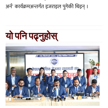
अर्न’ कार्यक्रमअन्तर्गत इजराइल पुगेकी थिइन् ।
यो पनि पढ्नुहोस्