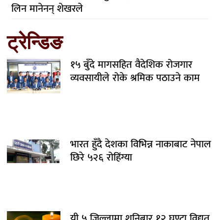
लिन मानेनन् शेखरले
ट्रेन्डिङ
१५ बुँदे मागसहित वैदेशिक रोजगार
व्यवसायीले रोके श्रमिक पठाउने काम
भारत हुँदै देशका विभिन्न नाकाबाट नेपाल
छिरे ५२६ रोहिंग्या
यी ५ जिल्लामा शनिबार १२ घण्टा विद्युत्