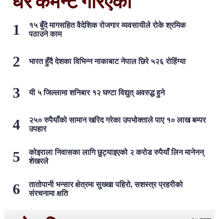
धेरै कमेन्ट गरिएका
१५ बुँदे मागसहित वैदेशिक रोजगार व्यवसायीले रोके श्रमिक
पठाउने काम
भारत हुँदै देशका विभिन्न नाकाबाट नेपाल छिरे ५२६ रोहिंग्या
यी ५ जिल्लामा शनिबार १२ घण्टा विद्युत् अवरुद्ध हुने
२५० रुपैयाँको सामान खरिद गरेका उपभोक्ताले पाए १० लाख बम्पर
उपहार
कोइराला निवासका लागि छुट्याइएको २ करोड रुपैयाँ लिन मानेनन्
शेखरले
तातोपानी भन्सार क्षेत्रमा सुख्खा पहिरो, सशस्त्र प्रहरीको
संरचनामा क्षति