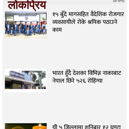
लोकप्रिय
२४ घण्टा
१५ बुँदे मागसहित वैदेशिक रोजगार
व्यवसायीले रोके श्रमिक पठाउने
काम
भारत हुँदै देशका विभिन्न नाकाबाट
नेपाल छिरे ५२६ रोहिंग्या
यी ५ जिल्लामा शनिबार १२ घण्टा