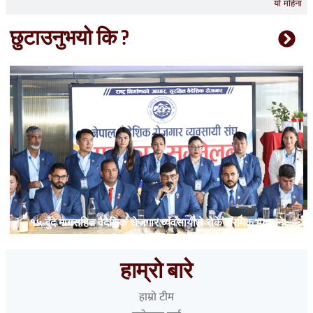
यो महिना
छुटाउनुभयो कि ?
१५ बुँदे मागसहित वैदेशिक रोजगार व्यवसायीले रोके श्रमिक पठाउने
काम
हाम्रो बारे
हाम्रो टीम