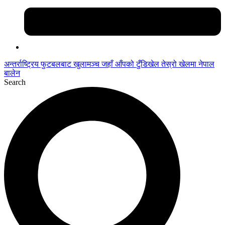
अन्तर्राष्ट्रिय फुटबलबाट
खुलामञ्च
जहाँ आँपको
टुँडिखेल
तेस्रो खेलमा नेपाल
बालेन
Search