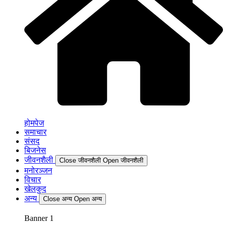
होमपेज
समाचार
संसद
बिजनेस
जीवनशैली
Close जीवनशैली
Open जीवनशैली
मनोरञ्जन
विचार
खेलकुद
अन्य
Close अन्य
Open अन्य
Banner 1