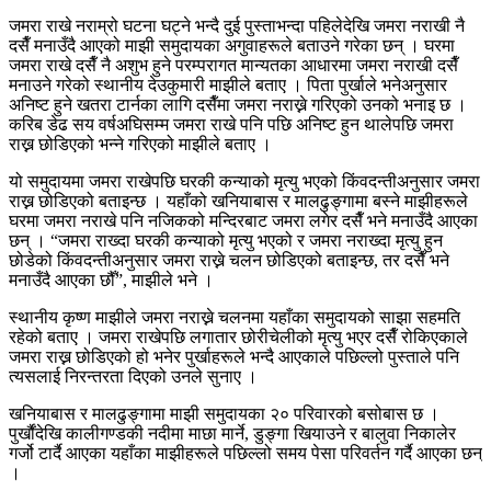
जमरा राखे नराम्रो घटना घट्ने भन्दै दुई पुस्ताभन्दा पहिलेदेखि जमरा नराखी नै
दसैँ मनाउँदै आएको माझी समुदायका अगुवाहरूले बताउने गरेका छन् । घरमा
जमरा राखे दसैँ नै अशुभ हुने परम्परागत मान्यतका आधारमा जमरा नराखी दसैँ
मनाउने गरेको स्थानीय देउकुमारी माझीले बताए । पिता पुर्खाले भनेअनुसार
अनिष्ट हुने खतरा टार्नका लागि दसैँमा जमरा नराख्ने गरिएको उनको भनाइ छ ।
करिब डेढ सय वर्षअघिसम्म जमरा राखे पनि पछि अनिष्ट हुन थालेपछि जमरा
राख्न छोडिएको भन्ने गरिएको माझीले बताए ।
यो समुदायमा जमरा राखेपछि घरकी कन्याको मृत्यु भएको किंवदन्तीअनुसार जमरा
राख्न छोडिएको बताइन्छ । यहाँको खनियाबास र मालढुङ्गामा बस्ने माझीहरूले
घरमा जमरा नराखे पनि नजिकको मन्दिरबाट जमरा लगेर दसैँ भने मनाउँदै आएका
छन् । “जमरा राख्दा घरकी कन्याको मृत्यु भएको र जमरा नराख्दा मृत्यु हुन
छोडेको किंवदन्तीअनुसार जमरा राख्ने चलन छोडिएको बताइन्छ, तर दसैँ भने
मनाउँदै आएका छौँ”, माझीले भने ।
स्थानीय कृष्ण माझीले जमरा नराख्ने चलनमा यहाँका समुदायको साझा सहमति
रहेको बताए । जमरा राखेपछि लगातार छोरीचेलीको मृत्यु भएर दसैँ रोकिएकाले
जमरा राख्न छोडिएको हो भनेर पुर्खाहरूले भन्दै आएकाले पछिल्लो पुस्ताले पनि
त्यसलाई निरन्तरता दिएको उनले सुनाए ।
खनियाबास र मालढुङ्गामा माझी समुदायका २० परिवारको बसोबास छ ।
पुर्खौंदेखि कालीगण्डकी नदीमा माछा मार्ने, डुङ्गा खियाउने र बालुवा निकालेर
गर्जो टार्दै आएका यहाँका माझीहरूले पछिल्लो समय पेसा परिवर्तन गर्दै आएका छन्
।