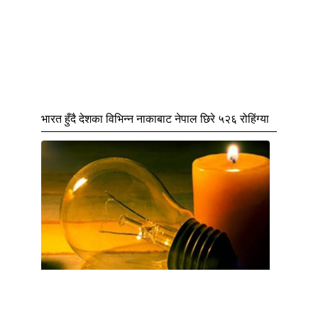
भारत हुँदै देशका विभिन्न नाकाबाट नेपाल छिरे ५२६ रोहिंग्या