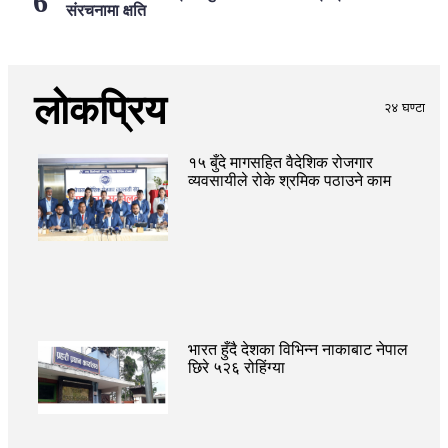
संरचनामा क्षति
लोकप्रिय
२४ घण्टा
१५ बुँदे मागसहित वैदेशिक रोजगार
व्यवसायीले रोके श्रमिक पठाउने काम
भारत हुँदै देशका विभिन्न नाकाबाट नेपाल
छिरे ५२६ रोहिंग्या