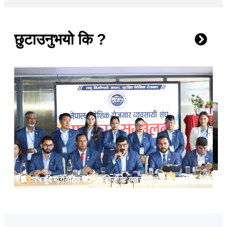
छुटाउनुभयो कि ?
१५ बुँदे मागसहित वैदेशिक रोजगार व्यवसायीले रोके श्रमिक
पठाउने काम