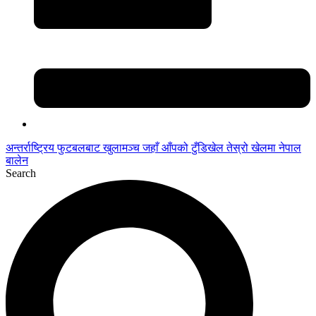
अन्तर्राष्ट्रिय फुटबलबाट
खुलामञ्च
जहाँ आँपको
टुँडिखेल
तेस्रो खेलमा नेपाल
बालेन
Search