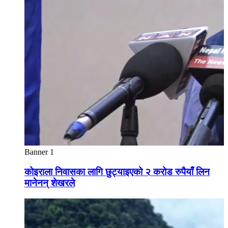
Banner 1
कोइराला निवासका लागि छुट्याइएको २ करोड रुपैयाँ लिन
मानेनन् शेखरले