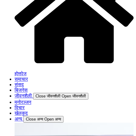
होमपेज
समाचार
संसद
बिजनेस
जीवनशैली
Close जीवनशैली
Open जीवनशैली
मनोरञ्जन
विचार
खेलकुद
अन्य
Close अन्य
Open अन्य