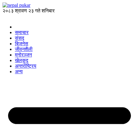
२०८३ श्रावण २३ गते शनिबार
समाचार
संसद
बिजनेस
जीवनशैली
मनोरञ्जन
खेलकुद
अन्तर्राष्ट्रिय
अन्य