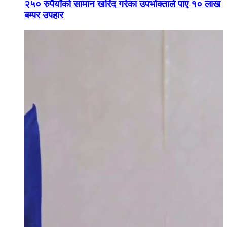
२५० रुपैयाँको सामान खरिद गरेका उपभोक्ताले पाए १० लाख
बम्पर उपहार