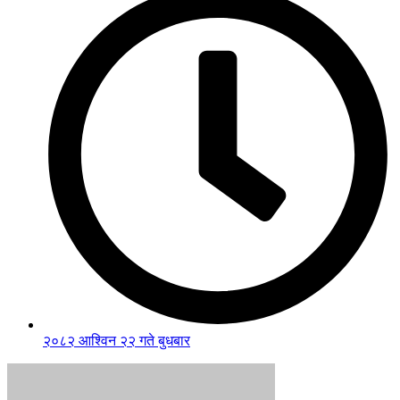
२०८२ आश्विन २२ गते बुधबार