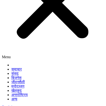
Menu
समाचार
संसद
बिजनेस
जीवनशैली
मनोरञ्जन
खेलकुद
अन्तर्राष्ट्रिय
अन्य