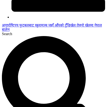
अन्तर्राष्ट्रिय फुटबलबाट
खुलामञ्च
जहाँ आँपको
टुँडिखेल
तेस्रो खेलमा नेपाल
बालेन
Search