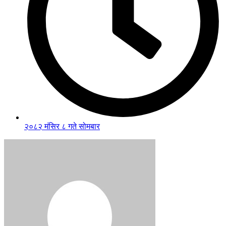
२०८२ मंसिर ८ गते सोमबार