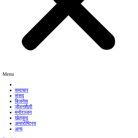
Menu
समाचार
संसद
बिजनेस
जीवनशैली
मनोरञ्जन
खेलकुद
अन्तर्राष्ट्रिय
अन्य