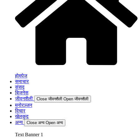
होमपेज
समाचार
संसद
बिजनेस
जीवनशैली
Close जीवनशैली
Open जीवनशैली
मनोरञ्जन
विचार
खेलकुद
अन्य
Close अन्य
Open अन्य
Text Banner 1