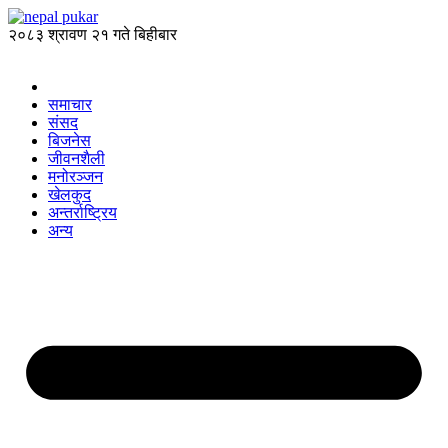
२०८३ श्रावण २१ गते बिहीबार
समाचार
संसद
बिजनेस
जीवनशैली
मनोरञ्जन
खेलकुद
अन्तर्राष्ट्रिय
अन्य