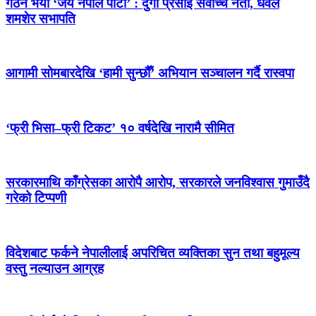
गठन भयो ‘जय नेपाल पार्टी’ : दुर्गा प्रसाईं सर्वोच्च नेता, धवल
शमशेर सभापति
आगामी सोमबारदेखि ‘हामी सुन्छौँ’ अभियान सञ्चालन गर्दै रास्वपा
‘फ्री भिसा–फ्री टिकट’ १० वर्षदेखि नारामै सीमित
सरकारमाथि काँग्रेसका आरोपै आरोप, सरकारले जनविश्वास गुमाउँदै
गरेको टिप्पणी
विदेशबाट फर्कने नेपालीलाई अपरिचित व्यक्तिका सुन तथा बहुमूल्य
वस्तु नल्याउन आग्रह