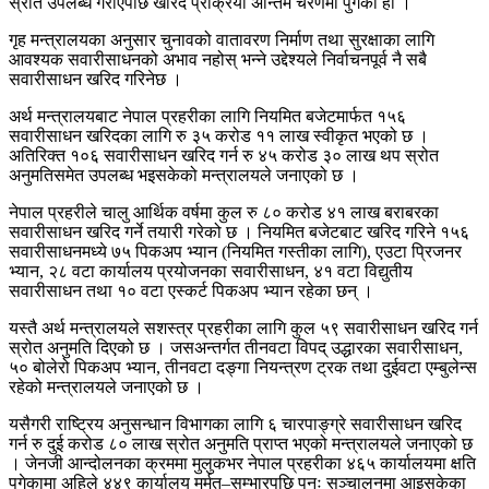
स्रोत उपलब्ध गराएपछि खरिद प्रक्रिया अन्तिम चरणमा पुगेको हो ।
गृह मन्त्रालयका अनुसार चुनावको वातावरण निर्माण तथा सुरक्षाका लागि
आवश्यक सवारीसाधनको अभाव नहोस् भन्ने उद्देश्यले निर्वाचनपूर्व नै सबै
सवारीसाधन खरिद गरिनेछ ।
अर्थ मन्त्रालयबाट नेपाल प्रहरीका लागि नियमित बजेटमार्फत १५६
सवारीसाधन खरिदका लागि रु ३५ करोड ११ लाख स्वीकृत भएको छ ।
अतिरिक्त १०६ सवारीसाधन खरिद गर्न रु ४५ करोड ३० लाख थप स्रोत
अनुमतिसमेत उपलब्ध भइसकेको मन्त्रालयले जनाएको छ ।
नेपाल प्रहरीले चालु आर्थिक वर्षमा कुल रु ८० करोड ४१ लाख बराबरका
सवारीसाधन खरिद गर्ने तयारी गरेको छ । नियमित बजेटबाट खरिद गरिने १५६
सवारीसाधनमध्ये ७५ पिकअप भ्यान (नियमित गस्तीका लागि), एउटा प्रिजनर
भ्यान, २८ वटा कार्यालय प्रयोजनका सवारीसाधन, ४१ वटा विद्युतीय
सवारीसाधन तथा १० वटा एस्कर्ट पिकअप भ्यान रहेका छन् ।
यस्तै अर्थ मन्त्रालयले सशस्त्र प्रहरीका लागि कुल ५९ सवारीसाधन खरिद गर्न
स्रोत अनुमति दिएको छ । जसअन्तर्गत तीनवटा विपद् उद्धारका सवारीसाधन,
५० बोलेरो पिकअप भ्यान, तीनवटा दङ्गा नियन्त्रण ट्रक तथा दुईवटा एम्बुलेन्स
रहेको मन्त्रालयले जनाएको छ ।
यसैगरी राष्ट्रिय अनुसन्धान विभागका लागि ६ चारपाङ्ग्रे सवारीसाधन खरिद
गर्न रु दुई करोड ८० लाख स्रोत अनुमति प्राप्त भएको मन्त्रालयले जनाएको छ
। जेनजी आन्दोलनका क्रममा मुलुकभर नेपाल प्रहरीका ४६५ कार्यालयमा क्षति
पुगेकामा अहिले ४४९ कार्यालय मर्मत–सम्भारपछि पुनः सञ्चालनमा आइसकेका