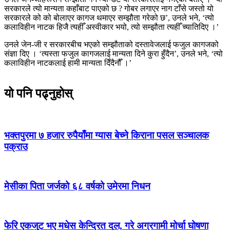
सरकारले त्यो मान्यता कहाँबाट पाएको छ ? गोबर लगाएर नाग टाँसे जस्तो यो
सरकारले को को बोलाएर कागज थमाएर सम्झौता गरेको छ’, उनले भने, ‘त्यो
कलाविहीन नाटक हिजै त्यहीँ अस्वीकार भयो, त्यो सम्झौता त्यहीँ च्यातिदिए ।’
उनले जेन-जी र सरकारबीच भएको सम्झौताको दस्तावेजलाई फजुल कागजको
संज्ञा दिए । ‘त्यस्ता फजुल कागजलाई मान्यता दिने कुरा हुँदैन’, उनले भने, ‘त्यो
कलाविहीन नाटकलाई हामी मान्यता दिँदैनौँ ।’
यो पनि पढ्नुहोस्
भक्तपुरमा ७ हजार रुपैयाँमा ग्यास बेच्ने किराना पसल सञ्चालक
पक्राउ
मेसीका पिता जर्जको ६८ वर्षको उमेरमा निधन
फेरि एकजुट भए मधेस केन्द्रित दल, गरे अग्रगामी मोर्चा घोषणा