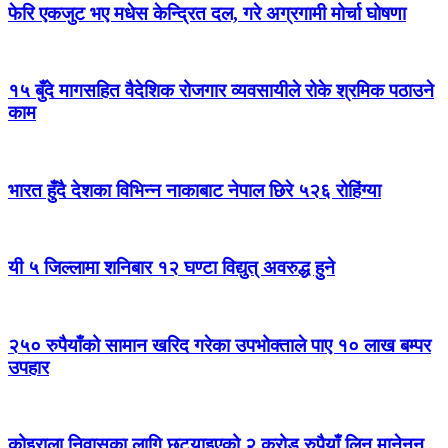
फेरि एकजुट भए मधेस केन्द्रित दल, गरे अग्रगामी मोर्चा घोषणा
१५ बुँदे मागसहित वैदेशिक रोजगार व्यवसायीले रोके श्रमिक पठाउने
काम
भारत हुँदै देशका विभिन्न नाकाबाट नेपाल छिरे ५२६ रोहिंग्या
यी ५ जिल्लामा शनिबार १२ घण्टा विद्युत् अवरुद्ध हुने
२५० रुपैयाँको सामान खरिद गरेका उपभोक्ताले पाए १० लाख बम्पर
उपहार
कोइराला निवासका लागि छुट्याइएको २ करोड रुपैयाँ लिन मानेनन्