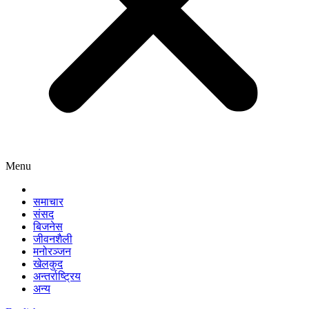
Menu
समाचार
संसद
बिजनेस
जीवनशैली
मनोरञ्जन
खेलकुद
अन्तर्राष्ट्रिय
अन्य