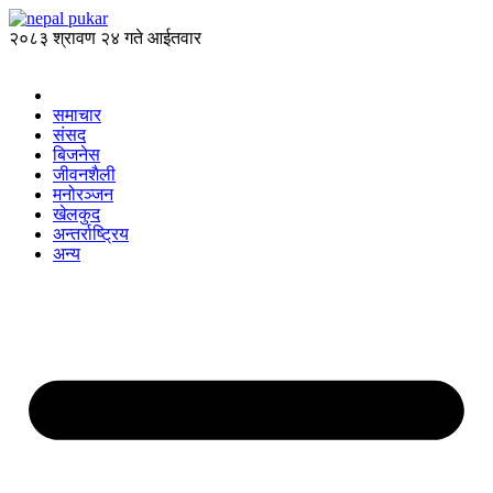
२०८३ श्रावण २४ गते आईतवार
समाचार
संसद
बिजनेस
जीवनशैली
मनोरञ्जन
खेलकुद
अन्तर्राष्ट्रिय
अन्य