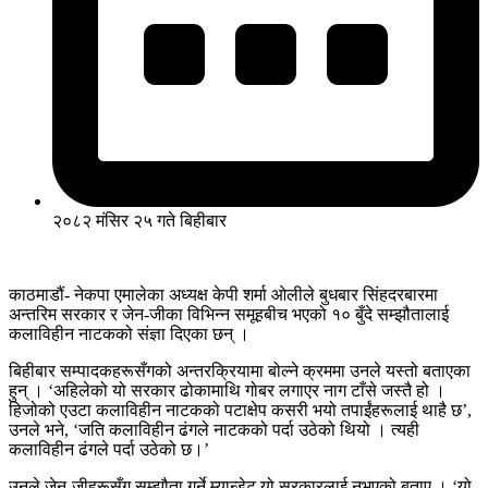
२०८२ मंसिर २५ गते बिहीबार
काठमाडौं- नेकपा एमालेका अध्यक्ष केपी शर्मा ओलीले बुधबार सिंहदरबारमा
अन्तरिम सरकार र जेन-जीका विभिन्न समूहबीच भएको १० बुँदे सम्झौतालाई
कलाविहीन नाटकको संज्ञा दिएका छन् ।
बिहीबार सम्पादकहरूसँगको अन्तरक्रियामा बोल्ने क्रममा उनले यस्तो बताएका
हुन् । ‘अहिलेको यो सरकार ढोकामाथि गोबर लगाएर नाग टाँसे जस्तै हो ।
हिजोको एउटा कलाविहीन नाटकको पटाक्षेप कसरी भयो तपाईंहरूलाई थाहै छ’,
उनले भने, ‘जति कलाविहीन ढंगले नाटकको पर्दा उठेको थियो । त्यही
कलाविहीन ढंगले पर्दा उठेको छ।’
उनले जेन-जीहरूसँग सम्झौता गर्ने म्यान्डेट यो सरकारलाई नभएको बताए । ‘यो