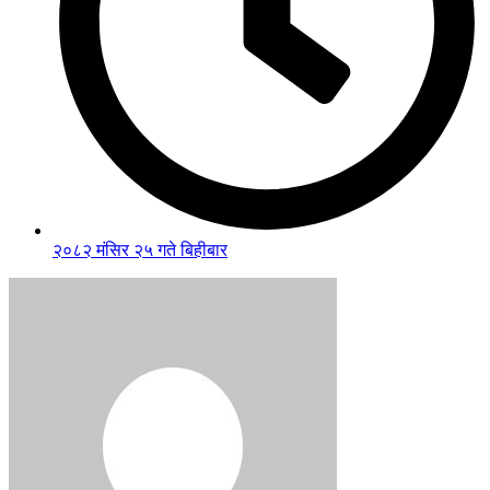
२०८२ मंसिर २५ गते बिहीबार