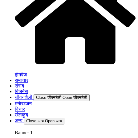
होमपेज
समाचार
संसद
बिजनेस
जीवनशैली
Close जीवनशैली
Open जीवनशैली
मनोरञ्जन
विचार
खेलकुद
अन्य
Close अन्य
Open अन्य
Banner 1