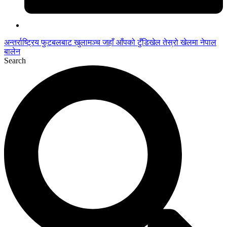
अन्तर्राष्ट्रिय फुटबलबाट
खुलामञ्च
जहाँ आँपको
टुँडिखेल
तेस्रो खेलमा नेपाल
बालेन
Search