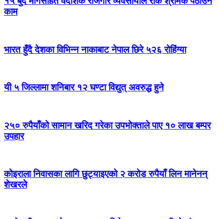
१५ बुँदे मागसहित वैदेशिक रोजगार व्यवसायीले रोके श्रमिक पठाउने
काम
भारत हुँदै देशका विभिन्न नाकाबाट नेपाल छिरे ५२६ रोहिंग्या
यी ५ जिल्लामा शनिबार १२ घण्टा विद्युत् अवरुद्ध हुने
२५० रुपैयाँको सामान खरिद गरेका उपभोक्ताले पाए १० लाख बम्पर
उपहार
कोइराला निवासका लागि छुट्याइएको २ करोड रुपैयाँ लिन मानेनन्
शेखरले