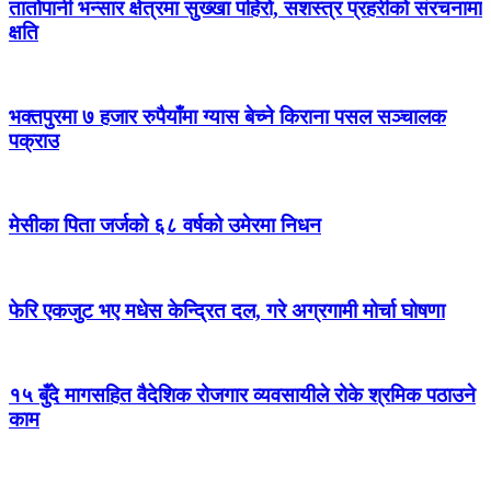
तातोपानी भन्सार क्षेत्रमा सुख्खा पहिरो, सशस्त्र प्रहरीको संरचनामा
क्षति
भक्तपुरमा ७ हजार रुपैयाँमा ग्यास बेच्ने किराना पसल सञ्चालक
पक्राउ
मेसीका पिता जर्जको ६८ वर्षको उमेरमा निधन
फेरि एकजुट भए मधेस केन्द्रित दल, गरे अग्रगामी मोर्चा घोषणा
१५ बुँदे मागसहित वैदेशिक रोजगार व्यवसायीले रोके श्रमिक पठाउने
काम