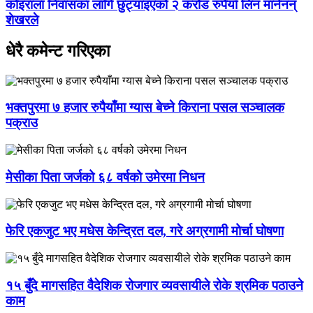
कोइराला निवासका लागि छुट्याइएको २ करोड रुपैयाँ लिन मानेनन्
शेखरले
धेरै कमेन्ट गरिएका
भक्तपुरमा ७ हजार रुपैयाँमा ग्यास बेच्ने किराना पसल सञ्चालक
पक्राउ
मेसीका पिता जर्जको ६८ वर्षको उमेरमा निधन
फेरि एकजुट भए मधेस केन्द्रित दल, गरे अग्रगामी मोर्चा घोषणा
१५ बुँदे मागसहित वैदेशिक रोजगार व्यवसायीले रोके श्रमिक पठाउने
काम