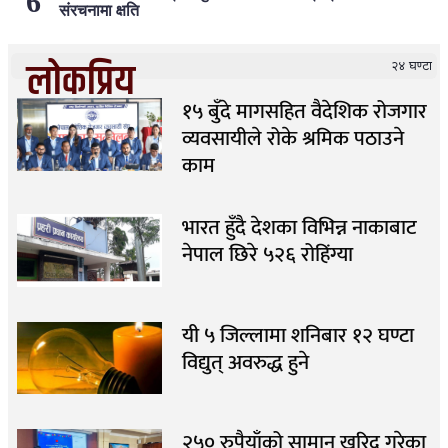
संरचनामा क्षति
लोकप्रिय
२४ घण्टा
१५ बुँदे मागसहित वैदेशिक रोजगार
व्यवसायीले रोके श्रमिक पठाउने
काम
भारत हुँदै देशका विभिन्न नाकाबाट
नेपाल छिरे ५२६ रोहिंग्या
यी ५ जिल्लामा शनिबार १२ घण्टा
विद्युत् अवरुद्ध हुने
२५० रुपैयाँको सामान खरिद गरेका