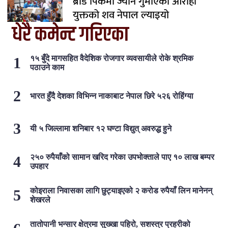
ब्रोड पिकमा ज्यान गुमाएका आरोही
युक्तको शव नेपाल ल्याइयो
धेरै कमेन्ट गरिएका
१५ बुँदे मागसहित वैदेशिक रोजगार व्यवसायीले रोके श्रमिक
पठाउने काम
भारत हुँदै देशका विभिन्न नाकाबाट नेपाल छिरे ५२६ रोहिंग्या
यी ५ जिल्लामा शनिबार १२ घण्टा विद्युत् अवरुद्ध हुने
२५० रुपैयाँको सामान खरिद गरेका उपभोक्ताले पाए १० लाख बम्पर
उपहार
कोइराला निवासका लागि छुट्याइएको २ करोड रुपैयाँ लिन मानेनन्
शेखरले
तातोपानी भन्सार क्षेत्रमा सुख्खा पहिरो, सशस्त्र प्रहरीको