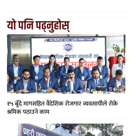
यो पनि पढ्नुहोस्
१५ बुँदे मागसहित वैदेशिक रोजगार व्यवसायीले रोके
श्रमिक पठाउने काम