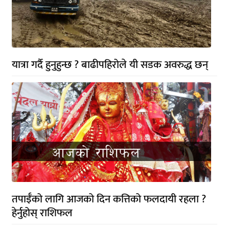
यात्रा गर्दै हुनुहुन्छ ? बाढीपहिरोले यी सडक अवरुद्ध छन्
तपाईँको लागि आजको दिन कत्तिको फलदायी रहला ?
हेर्नुहोस् राशिफल