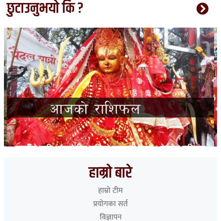
छुटाउनुभयो कि ?
तपाईँको लागि आजको दिन कत्तिको फलदायी रहला ? हेर्नुहोस् राशिफल
हाम्रो बारे
हाम्रो टीम
प्रयोगका सर्त
विज्ञापन