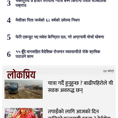
भक्तपुरमा ७ हजार रुपैयाँमा ग्यास बेच्ने किराना पसल सञ्चालक
पक्राउ
मेसीका पिता जर्जको ६८ वर्षको उमेरमा निधन
फेरि एकजुट भए मधेस केन्द्रित दल, गरे अग्रगामी मोर्चा घोषणा
१५ बुँदे मागसहित वैदेशिक रोजगार व्यवसायीले रोके श्रमिक
पठाउने काम
लोकप्रिय
२४ घण्टा
यात्रा गर्दै हुनुहुन्छ ? बाढीपहिरोले यी
सडक अवरुद्ध छन्
तपाईँको लागि आजको दिन