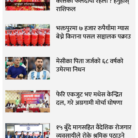
कत्तिको फलदायी रहला ? हेर्नुहोस्
राशिफल
भक्तपुरमा ७ हजार रुपैयाँमा ग्यास
बेच्ने किराना पसल सञ्चालक पक्राउ
मेसीका पिता जर्जको ६८ वर्षको
उमेरमा निधन
फेरि एकजुट भए मधेस केन्द्रित
दल, गरे अग्रगामी मोर्चा घोषणा
१५ बुँदे मागसहित वैदेशिक रोजगार
व्यवसायीले रोके श्रमिक पठाउने