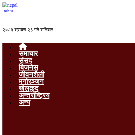
२०८३ श्रावण २३ गते शनिबार
समाचार
संसद
बिजनेस
जीवनशैली
मनोरञ्जन
खेलकुद
अन्तर्राष्ट्रिय
अन्य