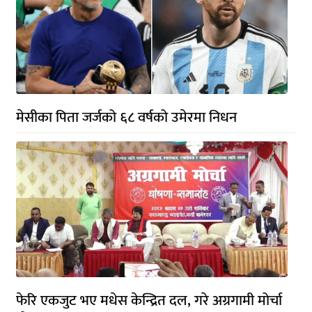
मेसीका पिता जर्जको ६८ वर्षको उमेरमा निधन
फेरि एकजुट भए मधेस केन्द्रित दल, गरे अग्रगामी मोर्चा