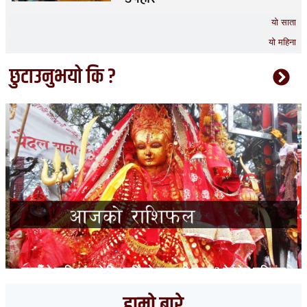
यो साता
यो महिना
छुटाउनुभयो कि ?
तपाईँको लागि आजको दिन कत्तिको फलदायी रहला ? हेर्नुहोस् राशिफल
हाम्रो बारे