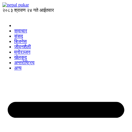
२०८३ श्रावण २४ गते आईतवार
समाचार
संसद
बिजनेस
जीवनशैली
मनोरञ्जन
खेलकुद
अन्तर्राष्ट्रिय
अन्य