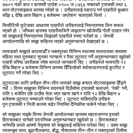
७७०१ नंको कार र बागमती प्रदेश ०१०० ज ८७६६ नम्बरको ट्याक्सी तथा ६
थान मोटरसाइकल बरामद गरेको छ । उनीहरुलाई पक्राउ गर्न प्रहरीले बुधबार
साँझ ६ देखि आज बिहान ३ बजेसम्म ‘अप्रेशन’ चलाएको थियो ।
सिसीटिभी फुटेजका आधारमा प्रहरीले उनीहरुलाई नियन्त्रणमा लिन सफल
भएको हो । जाँचका क्रममा प्रहरीमाथिनै जाइलाग्न खोजेपछि गोली प्रहार गरेर
सो समूहलाई नियन्त्रणमा लिइएको प्रहरीले स्पष्ट पारेको छ । जेनजी
आन्दोलनपछि सो समूह सक्रिय भएको अनुसन्धानले देखाएको छ ।
तामाङको समूहले काठमाडौँ र भक्तपुरका विभिन्न स्थानमा मध्यरातका समयमा
महिला तथा पुरुषबाट सुनका गरगहना र पैसा लुटपाट गर्ने अनुसन्धानबाट खुलेको
प्रहरी वरिष्ठ उपरीक्षक रमेश थापाले जानकारी दिए । उनीहरुले मध्यराति १२
देखि बिहान ४ बजेसम्म विभिन्न काममा हिँडिरहेको सर्वसाधारणलाई कुटपिट र
लुटपाट गर्ने गरेका थिए ।
लुटपाटका लागि उनीहरु तीन÷तीन जनाको समूह बनाएर मोटरसाइकमा हिँड्ने
गर्थे । विनय समूहका विभिन्न सदस्यले दिउँसोमा ट्याक्सी चलाउने, ‘रेकी’ गर्ने,
राति ९ बजेतिर एकै ठाउँमा भेला भएर खाना खाने र राति १२ देखि बिहान ४
बजेसम्म लुटपाट मच्चाउने गरेका थिए । लुटपाट सकिएपछि उनीहरु
पुनःट्याक्सी र निजी कारमा चढेर नियमित दैनिकीमा फर्कने गरेका थिए ।
सो समूहका नाइके विनय जेनजी आन्दोलनका क्रममा महाराजगन्ज वृत्तको
हिरासतबाट भागेको प्रारम्भिक अनुसन्धानबाट खुलेको छ । हिरासतबाट
भागेपछि उनले आफ्नो नेतृत्वमा सो समूहलाई सक्रिय पारेका थिए । उक्त समूह
स्वयम्भूमा सात, बूढानीलकण्ठ, बौद्ध, गौशालामा तीन÷तीन र भक्तपुरको ठिमीमा