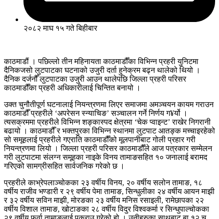
२०८२ माघ १५ गते बिहीबार
काठमाडौं । पछिल्लो तीन महिनायता काठमाडौँका विभिन्न प्रहरी युनिटमा
दैनिकजसो लुटपाटका घटनाको उजुरी दर्ता हुनेक्रम बढ्न थालेको थियो ।
दैनिक दर्जनौँ लुटपाटका उजुरी आउन थालेपछि जिल्ला प्रहरी परिसर
काठमाडौँका प्रहरी अधिकारीलाई चिन्तित बनायो ।
उक्त चुनौतीपूर्ण घटनालाई नियन्त्रणमा लिएर समाजमा अमञ्चयन कायम गराउन
काठमाडौँ प्रहरीले ‘अपरेसन स्न्याचिङ’ सञ्चालन गर्ने निर्णय ग¥र्यो ।
त्यसक्रममा प्रहरीले विभिन्न शङ्कास्पद क्षेत्रमा ‘चेक प्वाइन्ट’ राखेर निगरानी
बढायो । काठमाडौँ र भक्तपुरका विभिन्न स्थानमा लुटपाट आतङ्क मच्चाइरहेको
सो समूहलाई प्रहरीले गएराति काठमाडौँको मूलपानीबाट गोली प्रहार गरी
नियन्त्रणमा लियो । जिल्ला प्रहरी परिसर काठमाडौँले आज पत्रकार सम्मेलन
गरी लुटपाटमा संलग्न समूहका नाइके विनय तामाङसहित १० जनालाई बरामद
गरिएको सामग्रीसहित सार्वजनिक गरेको छ ।
प्रहरीले काभ्रेपलाञ्चोकका २३ वर्षीय विनय, २० वर्षीय सलोन तामाङ, १८
वर्षीय राजीव भण्डारी र २९ वर्षीय पेमा तामाङ, सिन्धुलीका २४ वर्षीय आयन माझी
र ३२ वर्षीय सविन माझी, मोरङका २३ वर्षीय मनिस रसाइली, रामेछापका २२
वर्षीय विशाल तामाङ, खोटाङका २८ वर्षीय विदुर विश्वकर्मा र सिन्धुपाल्चोकका
२९ वर्षीय फुर्वा तामाङलाई पक्राउ गरेको हो । उनीहरुका साथबाट बा १२ च