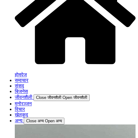
होमपेज
समाचार
संसद
बिजनेस
जीवनशैली
Close जीवनशैली
Open जीवनशैली
मनोरञ्जन
विचार
खेलकुद
अन्य
Close अन्य
Open अन्य