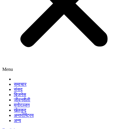
Menu
समाचार
संसद
बिजनेस
जीवनशैली
मनोरञ्जन
खेलकुद
अन्तर्राष्ट्रिय
अन्य