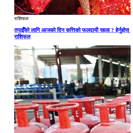
राशिफल
तपाईँको लागि आजको दिन कत्तिको फलदायी रहला ? हेर्नुहोस्
राशिफल