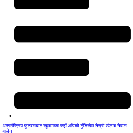
अन्तर्राष्ट्रिय फुटबलबाट
खुलामञ्च
जहाँ आँपको
टुँडिखेल
तेस्रो खेलमा नेपाल
बालेन