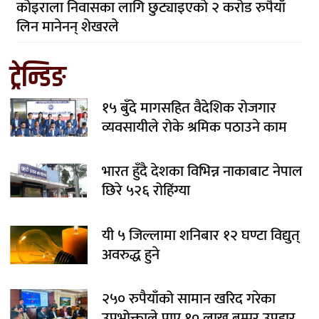
कोइराला निवासका लागि छुट्याइएको २ करोड रुपैयाँ
लिन मानेनन् शेखरले
ट्रेन्डिङ
१५ बुँदे मागसहित वैदेशिक रोजगार
व्यवसायीले रोके श्रमिक पठाउने काम
भारत हुँदै देशका विभिन्न नाकाबाट नेपाल
छिरे ५२६ रोहिंग्या
यी ५ जिल्लामा शनिबार १२ घण्टा विद्युत्
अवरुद्ध हुने
२५० रुपैयाँको सामान खरिद गरेका
उपभोक्ताले पाए १० लाख बम्पर उपहार