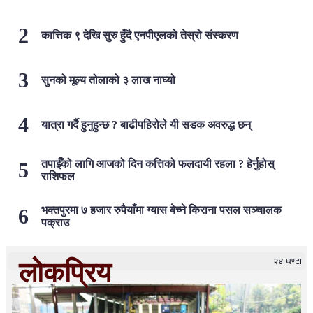
कात्तिक ९ देखि सुरु हुँदै एनपीएलको तेस्रो संस्करण
सुनको मूल्य तोलाको ३ लाख नाघ्यो
यात्रा गर्दै हुनुहुन्छ ? बाढीपहिरोले यी सडक अवरुद्ध छन्
तपाईँको लागि आजको दिन कत्तिको फलदायी रहला ? हेर्नुहोस्
राशिफल
भक्तपुरमा ७ हजार रुपैयाँमा ग्यास बेच्ने किराना पसल सञ्चालक
पक्राउ
२४ घण्टा
लोकप्रिय