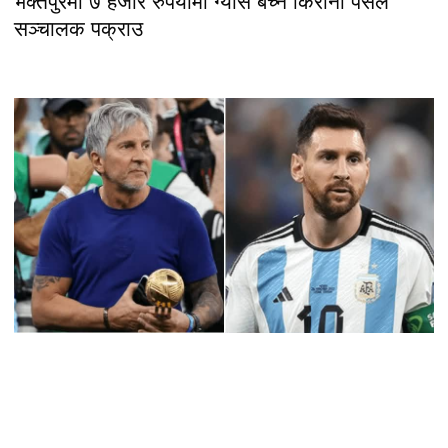
भक्तपुरमा ७ हजार रुपैयाँमा ग्यास बेच्ने किराना पसल
सञ्चालक पक्राउ