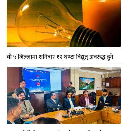
यी ५ जिल्लामा शनिबार १२ घण्टा विद्युत् अवरुद्ध हुने