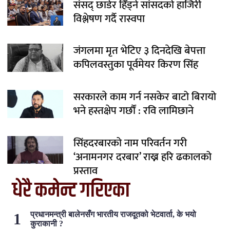
संसद् छाडेर हिँड्ने सांसदको हाजिरी
विश्लेषण गर्दै रास्वपा
जंगलमा मृत भेटिए ३ दिनदेखि बेपत्ता
कपिलवस्तुका पूर्वमेयर किरण सिंह
सरकारले काम गर्न नसकेर बाटो बिरायो
भने हस्तक्षेप गर्छौं : रवि लामिछाने
सिंहदरबारको नाम परिवर्तन गरी
‘अनामनगर दरबार’ राख्न हरि ढकालको
प्रस्ताव
धेरै कमेन्ट गरिएका
प्रधानमन्त्री बालेनसँग भारतीय राजदूतको भेटवार्ता, के भयो
कुराकानी ?