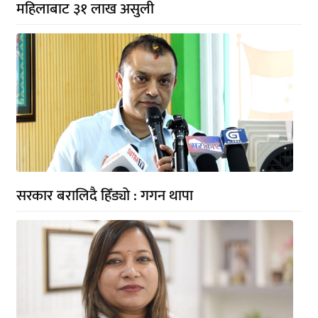
महिलाबाट ३१ लाख असुली
सरकार बरालिदै हिँड्यो : गगन थापा