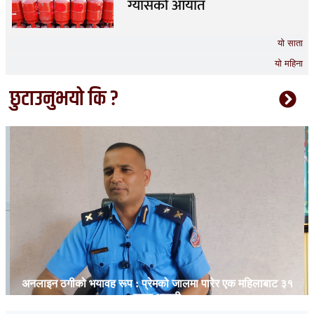
ग्यासको आयात
यो साता
यो महिना
छुटाउनुभयो कि ?
अनलाइन ठगीको भयावह रूप : प्रेमको जालमा पारेर एक महिलाबाट ३१
लाख असुली