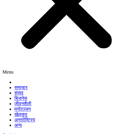
Menu
समाचार
संसद
बिजनेस
जीवनशैली
मनोरञ्जन
खेलकुद
अन्तर्राष्ट्रिय
अन्य