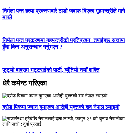
निर्मला पन्त हत्या प्रकरणबारे ठाडो जवाफ दिएका गृहमन्त्रीले मागे
माफी
निर्मला पन्त प्रकरणमा गृहमन्त्रीको प्रतिप्रश्न- तपाईंहरू सत्तामा
हुँदा किन अनुसन्धान गर्नुभएन ?
फुट्यो बाबुराम भट्टराईको पार्टी, ब्युँतियो नयाँ शक्ति
धेरै कमेन्ट गरिएका
ब्रोड पिकमा ज्यान गुमाएका आरोही युक्तको शव नेपाल ल्याइयो