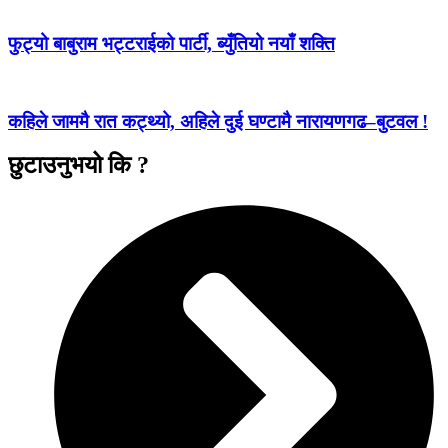
फुट्यो बाबुराम भट्टराईको पार्टी, ब्युँतियो नयाँ शक्ति
कहिले जाममै रात कट्थ्यो, अहिले दुई घण्टामै नारायणगढ–बुटवल !
छुटाउनुभयो कि ?