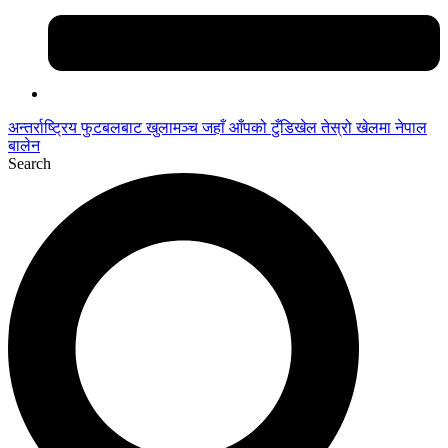
अन्तर्राष्ट्रिय फुटबलबाट
खुलामञ्च
जहाँ आँपको
टुँडिखेल
तेस्रो खेलमा नेपाल
बालेन
Search