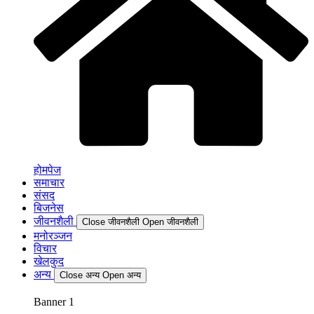
होमपेज
समाचार
संसद
बिजनेस
जीवनशैली
Close जीवनशैली
Open जीवनशैली
मनोरञ्जन
विचार
खेलकुद
अन्य
Close अन्य
Open अन्य
Banner 1