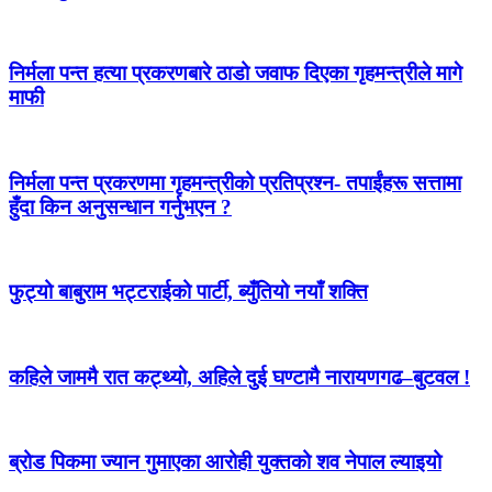
निर्मला पन्त हत्या प्रकरणबारे ठाडो जवाफ दिएका गृहमन्त्रीले मागे
माफी
निर्मला पन्त प्रकरणमा गृहमन्त्रीको प्रतिप्रश्न- तपाईंहरू सत्तामा
हुँदा किन अनुसन्धान गर्नुभएन ?
फुट्यो बाबुराम भट्टराईको पार्टी, ब्युँतियो नयाँ शक्ति
कहिले जाममै रात कट्थ्यो, अहिले दुई घण्टामै नारायणगढ–बुटवल !
ब्रोड पिकमा ज्यान गुमाएका आरोही युक्तको शव नेपाल ल्याइयो