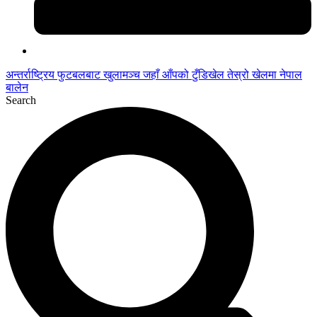
अन्तर्राष्ट्रिय फुटबलबाट
खुलामञ्च
जहाँ आँपको
टुँडिखेल
तेस्रो खेलमा नेपाल
बालेन
Search