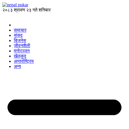
२०८३ श्रावण २३ गते शनिबार
समाचार
संसद
बिजनेस
जीवनशैली
मनोरञ्जन
खेलकुद
अन्तर्राष्ट्रिय
अन्य