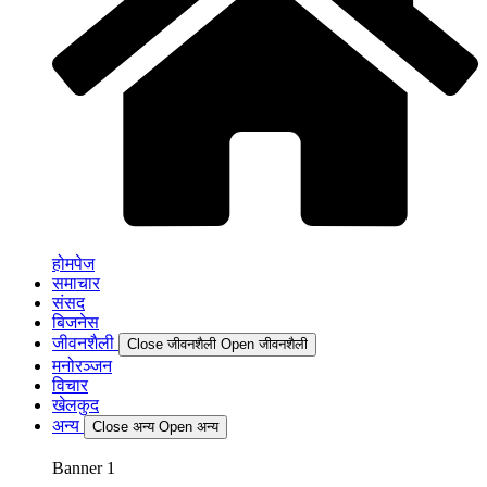
होमपेज
समाचार
संसद
बिजनेस
जीवनशैली
Close जीवनशैली
Open जीवनशैली
मनोरञ्जन
विचार
खेलकुद
अन्य
Close अन्य
Open अन्य
Banner 1