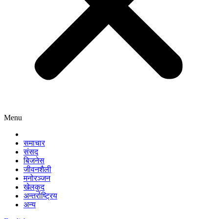
Menu
समाचार
संसद
बिजनेस
जीवनशैली
मनोरञ्जन
खेलकुद
अन्तर्राष्ट्रिय
अन्य