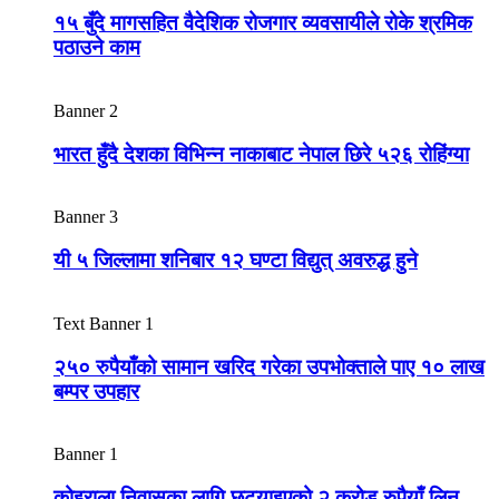
१५ बुँदे मागसहित वैदेशिक रोजगार व्यवसायीले रोके श्रमिक
पठाउने काम
Banner 2
भारत हुँदै देशका विभिन्न नाकाबाट नेपाल छिरे ५२६ रोहिंग्या
Banner 3
यी ५ जिल्लामा शनिबार १२ घण्टा विद्युत् अवरुद्ध हुने
Text Banner 1
२५० रुपैयाँको सामान खरिद गरेका उपभोक्ताले पाए १० लाख
बम्पर उपहार
Banner 1
कोइराला निवासका लागि छुट्याइएको २ करोड रुपैयाँ लिन