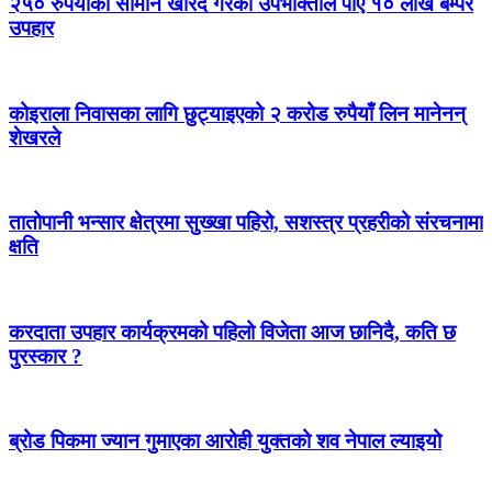
२५० रुपैयाँको सामान खरिद गरेका उपभोक्ताले पाए १० लाख बम्पर
उपहार
कोइराला निवासका लागि छुट्याइएको २ करोड रुपैयाँ लिन मानेनन्
शेखरले
तातोपानी भन्सार क्षेत्रमा सुख्खा पहिरो, सशस्त्र प्रहरीको संरचनामा
क्षति
करदाता उपहार कार्यक्रमको पहिलो विजेता आज छानिदै, कति छ
पुरस्कार ?
ब्रोड पिकमा ज्यान गुमाएका आरोही युक्तको शव नेपाल ल्याइयो