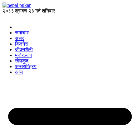
२०८३ श्रावण २३ गते शनिबार
समाचार
संसद
बिजनेस
जीवनशैली
मनोरञ्जन
खेलकुद
अन्तर्राष्ट्रिय
अन्य