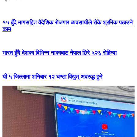
१५ बुँदे मागसहित वैदेशिक रोजगार व्यवसायीले रोके श्रमिक पठाउने
काम
भारत हुँदै देशका विभिन्न नाकाबाट नेपाल छिरे ५२६ रोहिंग्या
यी ५ जिल्लामा शनिबार १२ घण्टा विद्युत् अवरुद्ध हुने