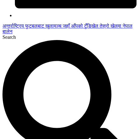
अन्तर्राष्ट्रिय फुटबलबाट
खुलामञ्च
जहाँ आँपको
टुँडिखेल
तेस्रो खेलमा नेपाल
बालेन
Search