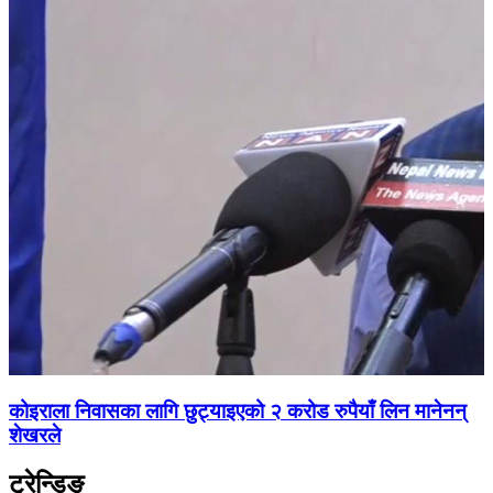
कोइराला निवासका लागि छुट्याइएको २ करोड रुपैयाँ लिन मानेनन्
शेखरले
ट्रेन्डिङ