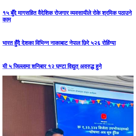
१५ बुँदे मागसहित वैदेशिक रोजगार व्यवसायीले रोके श्रमिक पठाउने
काम
भारत हुँदै देशका विभिन्न नाकाबाट नेपाल छिरे ५२६ रोहिंग्या
यी ५ जिल्लामा शनिबार १२ घण्टा विद्युत् अवरुद्ध हुने