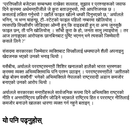
‘प्रतिपक्षीले बजेटका सम्बन्धमा राखेका सल्लाह, सुझाव र प्रश्नहरूको जवाफ
दिने क्रममा अर्थमन्त्रीजीले जे कुरा बताउनुभयो, त्यो आपत्तिजनक छ ।
कसलाई लक्षित गर्नुभयो ? उहाँले फाइल खोल्ने धम्की दिनुभएको छ,’ अर्यालले
भनिन्, ‘म भन्न चाहन्छु, टी–स्टेटको फाइल पहिलो नम्बरमा खोलियोस् ।
त्यसपछि विपक्षीसँग जोडिएका ओम्नी हुन् कि वाइडबडी हुन् वा अन्य जुनसुकै
फाइल छन्, ती पनि खोलियोस् । साँचो कुरा के हो, जनता सामु ल्याइयोस् । तर
आज लगाइएका आरोपहरू छानबिनबाट पुष्टि भएनन् भने त्यसको जिम्मेवारी
कसले लिने ?’
संसदमा सरकारका जिम्मेवार व्यक्तिबाट विपक्षीलाई धम्क्याउने शैली अपनाइनु
खेदजनक भएको उनको भनाइ थियो ।
यसैबीच, अर्यालले परराष्ट्रमन्त्री शिशिर खनालको हालैको भारत भ्रमणका
क्रममा व्यक्त अभिव्यक्तिमाथि पनि प्रश्न उठाइन् । परराष्ट्रमन्त्रीले ‘अतीतको
बोझ बोक्न सक्दैनौं’ भनेको अभिव्यक्तिले नेपालको राष्ट्रवादी अडान कमजोर
बनाएको उनको आरोप थियो ।
अर्यालले सरकारका मन्त्रीहरूले सार्वजनिक रूपमा दिने अभिव्यक्ति राष्ट्रको
नीति र अन्तर्राष्ट्रिय छविसँग जोडिने भएकाले राष्ट्रिय हित र परराष्ट्र नीतिलाई
कमजोर बनाउने खालका धारणा व्यक्त गर्न नहुने बताइन् ।
यो पनि पढ्नुहोस्