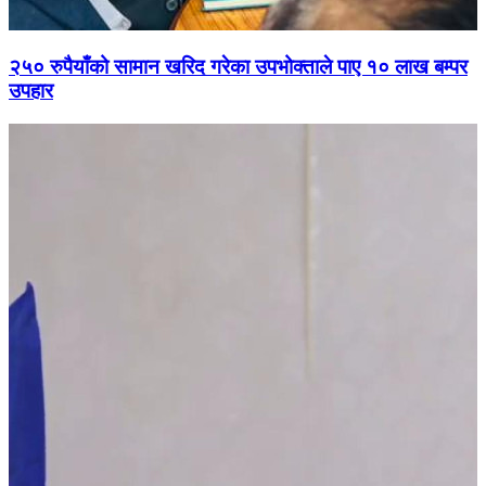
२५० रुपैयाँको सामान खरिद गरेका उपभोक्ताले पाए १० लाख बम्पर
उपहार