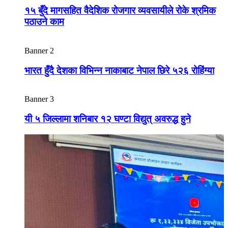
१५ बुँदे मागसहित वैदेशिक रोजगार व्यवसायीले रोके श्रमिक
पठाउने काम
Banner 2
भारत हुँदै देशका विभिन्न नाकाबाट नेपाल छिरे ५२६ रोहिंग्या
Banner 3
यी ५ जिल्लामा शनिबार १२ घण्टा विद्युत् अवरुद्ध हुने