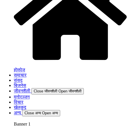
होमपेज
समाचार
संसद
बिजनेस
जीवनशैली
Close जीवनशैली
Open जीवनशैली
मनोरञ्जन
विचार
खेलकुद
अन्य
Close अन्य
Open अन्य
Banner 1