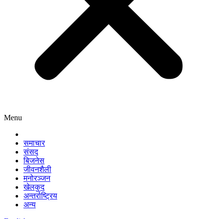
Menu
समाचार
संसद
बिजनेस
जीवनशैली
मनोरञ्जन
खेलकुद
अन्तर्राष्ट्रिय
अन्य