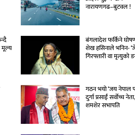
नारायणगढ–बुटवल !
्दै
बंगलादेश फर्किने घोषणा
 मूल्य
शेख हसिनाले भनिन- ‘ज
गिरफ्तारी वा मृत्युको ड
गठन भयो ‘जय नेपाल पार्
दुर्गा प्रसाईं सर्वोच्च न
शमशेर सभापति