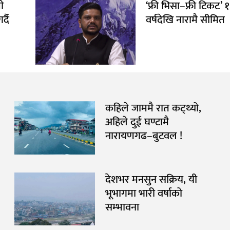
ी
‘फ्री भिसा–फ्री टिकट’ 
्दै
वर्षदेखि नारामै सीमित
कहिले जाममै रात कट्थ्यो,
अहिले दुई घण्टामै
नारायणगढ–बुटवल !
देशभर मनसुन सक्रिय, यी
भूभागमा भारी वर्षाको
सम्भावना