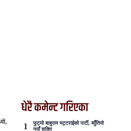
धेरै कमेन्ट गरिएका
यो,
फुट्यो बाबुराम भट्टराईको पार्टी, ब्युँतियो
नयाँ शक्ति