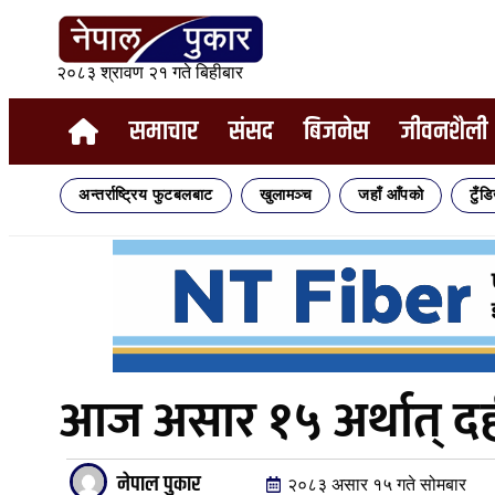
२०८३ श्रावण २१ गते बिहीबार
समाचार
संसद
बिजनेस
जीवनशैली
अन्तर्राष्ट्रिय फुटबलबाट
खुलामञ्च
जहाँ आँपको
टुँड
आज असार १५ अर्थात् दह
नेपाल पुकार
२०८३ असार १५ गते सोमबार