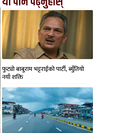
यो पनि पढ्नुहोस्
फुट्यो बाबुराम भट्टराईको पार्टी, ब्युँतियो
नयाँ शक्ति