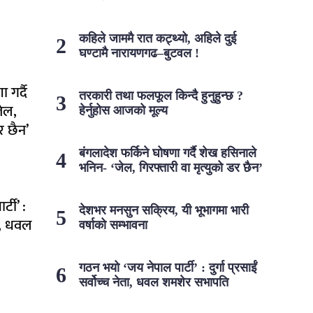
कहिले जाममै रात कट्थ्यो, अहिले दुई
घण्टामै नारायणगढ–बुटवल !
 गर्दै
तरकारी तथा फलफूल किन्दै हुनुहुन्छ ?
ेल,
हेर्नुहोस आजको मूल्य
र छैन’
बंगलादेश फर्किने घोषणा गर्दै शेख हसिनाले
भनिन- ‘जेल, गिरफ्तारी वा मृत्युको डर छैन’
टी’ :
देशभर मनसुन सक्रिय, यी भूभागमा भारी
ेता, धवल
वर्षाको सम्भावना
गठन भयो ‘जय नेपाल पार्टी’ : दुर्गा प्रसाईं
सर्वोच्च नेता, धवल शमशेर सभापति