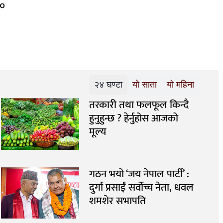
१०
२४ घण्टा
यो साता
यो महिना
तरकारी तथा फलफूल किन्दै
हुनुहुन्छ ? हेर्नुहोस आजको
मूल्य
गठन भयो ‘जय नेपाल पार्टी’ :
दुर्गा प्रसाईं सर्वोच्च नेता, धवल
शमशेर सभापति