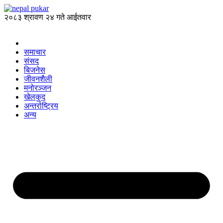
२०८३ श्रावण २४ गते आईतवार
समाचार
संसद
बिजनेस
जीवनशैली
मनोरञ्जन
खेलकुद
अन्तर्राष्ट्रिय
अन्य