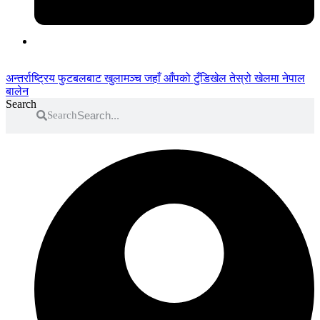
अन्तर्राष्ट्रिय फुटबलबाट
खुलामञ्च
जहाँ आँपको
टुँडिखेल
तेस्रो खेलमा नेपाल
बालेन
Search
Search