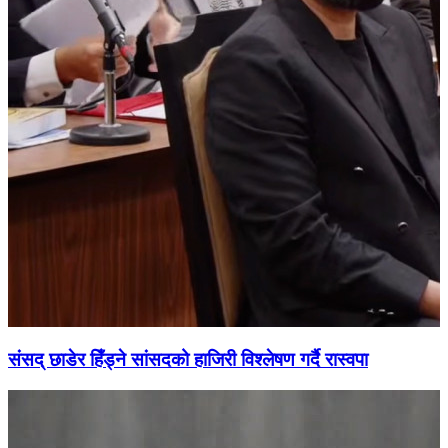
संसद् छाडेर हिँड्ने सांसदको हाजिरी विश्लेषण गर्दै रास्वपा