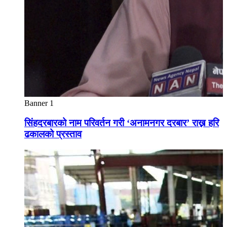
Banner 1
सिंहदरबारको नाम परिवर्तन गरी ‘अनामनगर दरबार’ राख्न हरि
ढकालको प्रस्ताव