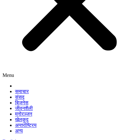
Menu
समाचार
संसद
बिजनेस
जीवनशैली
मनोरञ्जन
खेलकुद
अन्तर्राष्ट्रिय
अन्य