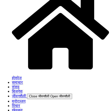
होमपेज
समाचार
संसद
बिजनेस
जीवनशैली
Close जीवनशैली
Open जीवनशैली
मनोरञ्जन
विचार
खेलकुद