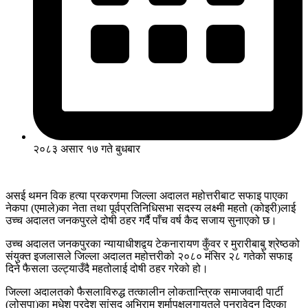
२०८३ असार १७ गते बुधबार
असई थमन विक हत्या प्रकरणमा जिल्ला अदालत महोत्तरीबाट सफाइ पाएका
नेकपा (एमाले)का नेता तथा पूर्वप्रतिनिधिसभा सदस्य लक्ष्मी महतो (कोइरी)लाई
उच्च अदालत जनकपुरले दोषी ठहर गर्दै पाँच वर्ष कैद सजाय सुनाएको छ।
उच्च अदालत जनकपुरका न्यायाधीशद्वय टेकनारायण कुँवर र मुरारीबाबु श्रेष्ठको
संयुक्त इजलासले जिल्ला अदालत महोत्तरीको २०८० मंसिर २८ गतेको सफाइ
दिने फैसला उल्ट्याउँदै महतोलाई दोषी ठहर गरेको हो।
जिल्ला अदालतको फैसलाविरुद्ध तत्कालीन लोकतान्त्रिक समाजवादी पार्टी
(लोसपा)का मधेश प्रदेश सांसद अभिराम शर्मापक्षलगायतले पुनरावेदन दिएका