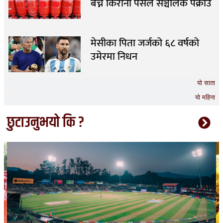
बेच्ने किराना पसल सञ्चालक पक्राउ
मेसीका पिता जर्जको ६८ वर्षको
उमेरमा निधन
यो साता
यो महिना
छुटाउनुभयो कि ?