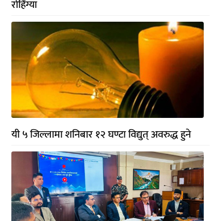
रोहिंग्या
यी ५ जिल्लामा शनिबार १२ घण्टा विद्युत् अवरुद्ध हुने