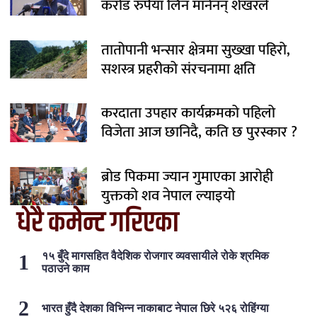
करोड रुपैयाँ लिन मानेनन् शेखरले
तातोपानी भन्सार क्षेत्रमा सुख्खा पहिरो,
सशस्त्र प्रहरीको संरचनामा क्षति
करदाता उपहार कार्यक्रमको पहिलो
विजेता आज छानिदै, कति छ पुरस्कार ?
ब्रोड पिकमा ज्यान गुमाएका आरोही
युक्तको शव नेपाल ल्याइयो
धेरै कमेन्ट गरिएका
१५ बुँदे मागसहित वैदेशिक रोजगार व्यवसायीले रोके श्रमिक
पठाउने काम
भारत हुँदै देशका विभिन्न नाकाबाट नेपाल छिरे ५२६ रोहिंग्या