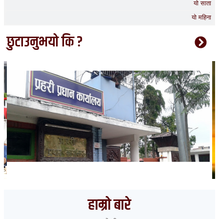
यो साता
यो महिना
छुटाउनुभयो कि ?
भारत हुँदै देशका विभिन्न नाकाबाट नेपाल छिरे ५२६ रोहिंग्या
हाम्रो बारे