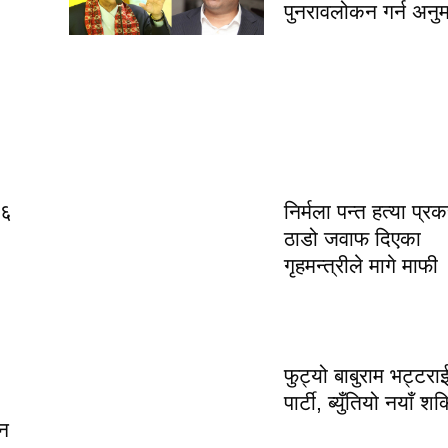
पुनरावलोकन गर्न अनु
२६
निर्मला पन्त हत्या प्र
ठाडो जवाफ दिएका
गृहमन्त्रीले मागे माफी
फुट्यो बाबुराम भट्टरा
पार्टी, ब्युँतियो नयाँ शक्
िन