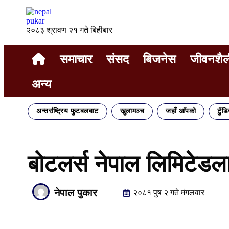
२०८३ श्रावण २१ गते बिहीबार
समाचार
संसद
बिजनेस
जीवनशैल
अन्य
अन्तर्राष्ट्रिय फुटबलबाट
खुलामञ्च
जहाँ आँपको
टुँड
बोटलर्स नेपाल लिमिटेडला
नेपाल पुकार
२०८१ पुष २ गते मंगलवार