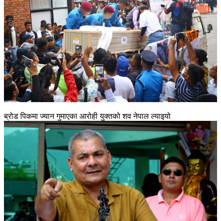
ब्रोड पिकमा ज्यान गुमाएका आरोही युक्तको शव नेपाल ल्याइयो