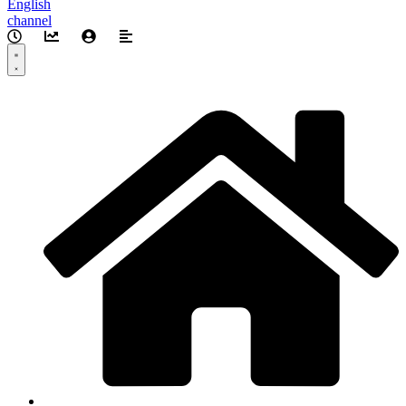
English
channel