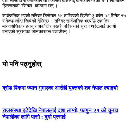
वटा सीसीटीभी क्यामेराले ती हिरासत कक्षलाई कन्ट्रोल गरेको छ । लामिछाने
हिरासतको ‘सिंगल’ कोठामा छन् ।
सार्वजनिक भएको तस्बिर डिसेम्बर १४ तारिखको दिउँसो ३ बजेर ५८ मिनेट १७
सेकेण्ड जाँदा खिचेको देखिन्छ । तस्बिर सार्वजनिक भएपछि एकातिर
मानवअधिकार हनन् र अर्कोतिर प्रहरी परिसरको सुरक्षा थ्रेटलाई उदांगो
बनाएको सुरक्षाका जानकारहरू बताउँछन् ।
यो पनि पढ्नुहोस्
ब्रोड पिकमा ज्यान गुमाएका आरोही युक्तको शव नेपाल ल्याइयो
राजसंस्था हटेदेखि नेपाललाई दशा लाग्यो, फागुन २१ को चुनाव
नेपालीका लागि पासो : दुर्गा प्रसाई