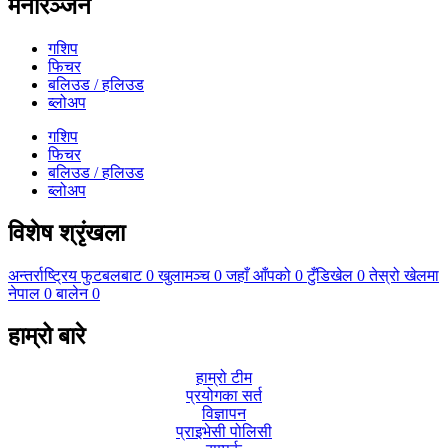
मनोरञ्जन
गशिप
फिचर
बलिउड / हलिउड
ब्लोअप
गशिप
फिचर
बलिउड / हलिउड
ब्लोअप
विशेष श्रृंखला
अन्तर्राष्ट्रिय फुटबलबाट
0
खुलामञ्च
0
जहाँ आँपको
0
टुँडिखेल
0
तेस्रो खेलमा
नेपाल
0
बालेन
0
हाम्रो बारे
हाम्रो टीम
प्रयोगका सर्त
विज्ञापन
प्राइभेसी पोलिसी