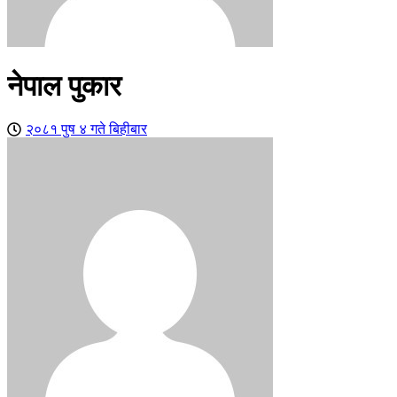
नेपाल पुकार
२०८१ पुष ४ गते बिहीबार