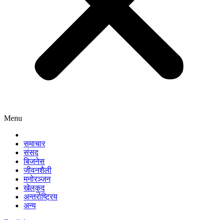
Menu
समाचार
संसद
बिजनेस
जीवनशैली
मनोरञ्जन
खेलकुद
अन्तर्राष्ट्रिय
अन्य