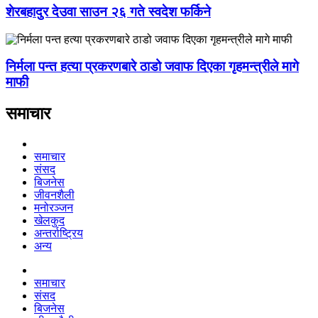
शेरबहादुर देउवा साउन २६ गते स्वदेश फर्किने
निर्मला पन्त हत्या प्रकरणबारे ठाडो जवाफ दिएका गृहमन्त्रीले मागे
माफी
समाचार
समाचार
संसद
बिजनेस
जीवनशैली
मनोरञ्जन
खेलकुद
अन्तर्राष्ट्रिय
अन्य
समाचार
संसद
बिजनेस