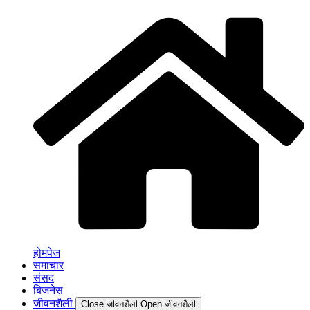
होमपेज
समाचार
संसद
बिजनेस
जीवनशैली
Close जीवनशैली
Open जीवनशैली