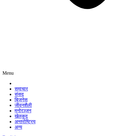
Menu
समाचार
संसद
बिजनेस
जीवनशैली
मनोरञ्जन
खेलकुद
अन्तर्राष्ट्रिय
अन्य