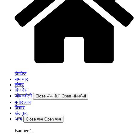
होमपेज
समाचार
संसद
बिजनेस
जीवनशैली
Close जीवनशैली
Open जीवनशैली
मनोरञ्जन
विचार
खेलकुद
अन्य
Close अन्य
Open अन्य
Banner 1