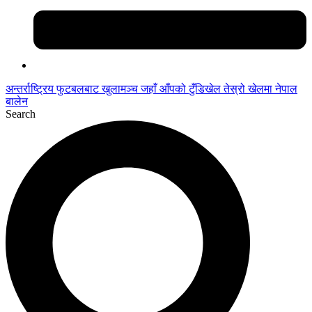
अन्तर्राष्ट्रिय फुटबलबाट
खुलामञ्च
जहाँ आँपको
टुँडिखेल
तेस्रो खेलमा नेपाल
बालेन
Search