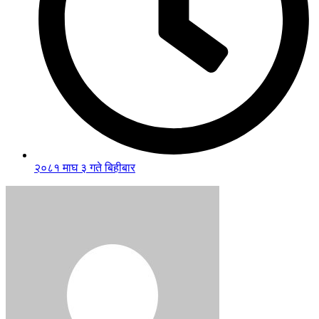
२०८१ माघ ३ गते बिहीबार