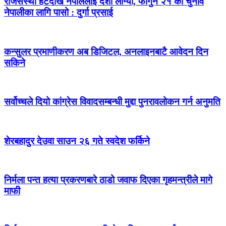
राजसंस्था हटेदेखि नेपाललाई दशा लाग्यो, फागुन २१ को चुनाव
नेपालीका लागि पासो : दुर्गा प्रसाई
कन्सुलर प्रमाणीकरण अब डिजिटल, अनलाइनबाटै आवेदन दिन
सकिने
सर्वोच्चले दियो कांग्रेस विवादसम्बन्धी मुद्दा पुनरावलोकन गर्न अनुमति
शेरबहादुर देउवा साउन २६ गते स्वदेश फर्किने
निर्मला पन्त हत्या प्रकरणबारे ठाडो जवाफ दिएका गृहमन्त्रीले मागे
माफी