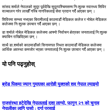
सांसद शर्माले नेपालको सुदूर पूर्वदेखि सुदूरपश्चिमसम्म निःशुल्क स्वास्थ्य शिविर
सञ्चालन गरेर लाखौँ गरिब नागरिकलाई सेवा प्रदान गर्दै आएका छन् ।
शिविरमा सम्भव नभएका बिरामीलाई काठमाडौं मेडिकल कलेज र नोबेल मेडिकल
कलेजमा निःशुल्क उपचार गर्दै आएका छन् ।
डा शर्माले नोबेल मेडिकल कलेजमा आफ्नो निर्वाचन क्षेत्रका जनतालाई निःशुल्क
क्याबिन राखिदिएका छन् ।
साथै डा.शर्माको काठमाडौंको सिनामगल स्थित काठमाडौं मेडिकल कलेजमा
आर्थिक अवस्था कमजोर भएका जनतालाई निःशुल्क उपचार गर्दै आएका छन् ।
यो पनि पढ्नुहोस्
ब्रोड पिकमा ज्यान गुमाएका आरोही युक्तको शव नेपाल ल्याइयो
राजसंस्था हटेदेखि नेपाललाई दशा लाग्यो, फागुन २१ को चुनाव
नेपालीका लागि पासो : दुर्गा प्रसाई