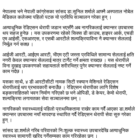
नेपालमा भने नेपाली कांग्रेसका सांसद डा.सुनिल शर्माले आफ्नै अस्पताल नोबेल
मेडिकल कलेजमा पहिलो पटक यो प्रविधि सञ्चालन गरेका हुन् ।
अत्याधुनिक रेडिएसन थेरापी जडान भएसँगै अब नागरिकलाई क्यान्सर उपचारमा
थप सहज हुनेछ । यस उपकरणमा रहेको सिक्स डी काउच, हाइपर आर्क, एचडी
एम आईसी, एसआरएस, र एसबी आरटीले शल्यक्रियाविना नै क्यान्सर सेललाई
निर्मूल गर्न सक्छ ।
आईजी आरटी, आईएम आरटी, भीएम एटी जस्ता प्रविधिले सामान्य सेललाई क्षति
नगरी केवल क्यान्सर सेललाई मात्र टार्गेट गर्ने क्षमता राख्दछ । यस थेरापीले
विना दुखाइ उपकरणको सहायताले शरीरभित्र पुगेर क्यान्सर सेललाई नष्ट गर्ने
काम गर्दछ ।
यसका साथै, ४ डी आरटीसीटी नामक सिटी स्क्यान मेशिनले रेडिएसन
थेरापीलाई थप प्रभावकारी बनाउँछ । रेडिएसन थेरापीका लागि विशेष
बङ्करसहितको भवन निर्माण गरिएको छ भने ओपिडी, डे केयर, केमो थेरापी,
शल्यक्रिया लगायतका सेवा सञ्चालनमा छन् ।
नागरिकको स्वास्थ्यलाई पहिलो प्राथमिकतामा राखेर काम गर्दै आएका डा.शर्माले
क्यान्सर उपचारमा नयाँ मापदण्ड स्थापित गर्दै रेडिएसन थेरापी सेवा सुरु गरेका
हुन् ।
सांसद डा.शर्माले गरिब परिवारको निःशुल्क स्वास्थ्य उपचारदेखि अत्याधुनिक
स्वास्थ्य सामाग्री खरिद गर्नेसम्मका काम गरिरहेका छन् ।