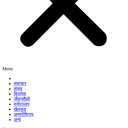
Menu
समाचार
संसद
बिजनेस
जीवनशैली
मनोरञ्जन
खेलकुद
अन्तर्राष्ट्रिय
अन्य