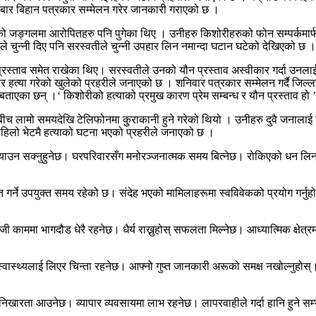
निबार बिहान पत्रकार सम्मेलन गरेर जानकारी गराएको छ ।
जङ्गलमा आरोपितहरु पनि पुगेका थिए । उनीहरु किशोरीहरुको फोन सम्पर्कमार्फत 
े चुन्नी दिए पनि सरस्वतीले चुन्नी उपहार लिन नमान्दा घटान घटेको देखिएको छ ।
्रस्ताव समेत राखेका थिए। सरस्वतीले उनको यौन प्रस्ताव अस्वीकार गर्दा उनलाई 
हानेर हत्या गरेको खुलेको प्रहरीले जनाएको छ । शनिवार पत्रकार सम्मेलन गर्दै जिल
 बताएका छन् ।‘ किशोरीको हत्याको प्रमुख कारण प्रेम सम्बन्ध र यौन प्रस्ताव हो ’
मो समयदेखि टेलिफोनमा कुुराकानी हुने गरेको थियो । उनीहरु दुवै जनालाई टेलिफो
पहिलो भेटमै हत्याको घटना भएको प्रहरीले जनाएको छ ।
त्याउन सक्नुहुनेछ। घरपरिवारसँग मनोरञ्जनात्मक समय बित्नेछ। रोकिएको धन लि
ित गर्ने उपयुक्त समय रहेको छ। संदेह भएको मामिलाहरूमा स्वविवेकको प्रयोग गर्न
जी काममा भागदौड धेरै रहनेछ। धैर्य राख्नुहोस् सफलता मिल्नेछ। आध्यात्मिक क्षे
स्वास्थ्यलाई लिएर चिन्ता रहनेछ। आफ्नो गुप्त जानकारी अरूको समक्ष नखोल्नुहोस
।
ा निखारता आउनेछ। व्यापार व्यवसायमा लाभ रहनेछ। लापरवाहीले गर्दा हानि हुने 