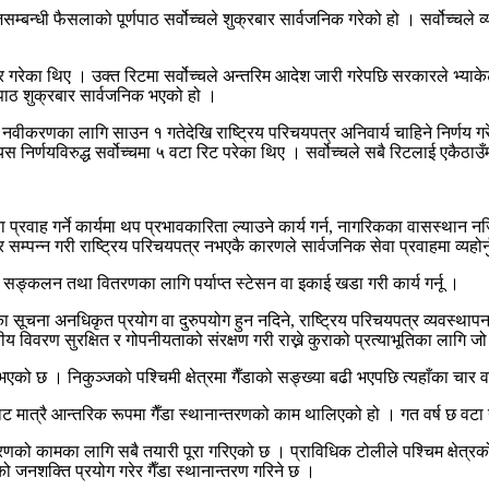
न्धी फैसलाको पूर्णपाठ सर्वोच्चले शुक्रबार सार्वजनिक गरेको हो । सर्वोच्चले व्
ायर गरेका थिए । उक्त रिटमा सर्वोच्चले अन्तरिम आदेश जारी गरेपछि सरकारले भ्या
्णपाठ शुक्रबार सार्वजनिक भएको हो ।
वीकरणका लागि साउन १ गतेदेखि राष्ट्रिय परिचयपत्र अनिवार्य चाहिने निर्णय गर
स निर्णयविरुद्ध सर्वोच्चमा ५ वटा रिट परेका थिए । सर्वोच्चले सबै रिटलाई एकैठाउँ
ा प्रवाह गर्ने कार्यमा थप प्रभावकारिता ल्याउने कार्य गर्न, नागरिकका वासस्था
्पन्न गरी राष्ट्रिय परिचयपत्र नभएकै कारणले सार्वजनिक सेवा प्रवाहमा व्यहोर्
ण सङ्कलन तथा वितरणका लागि पर्याप्त स्टेसन वा इकाई खडा गरी कार्य गर्नू ।
 सूचना अनधिकृत प्रयोग वा दुरुपयोग हुन नदिने, राष्ट्रिय परिचयपत्र व्यवस्थापन 
युतीय विवरण सुरक्षित र गोपनीयताको संरक्षण गरी राख्ने कुराको प्रत्याभूतिका लागि ज
को छ । निकुञ्जको पश्चिमी क्षेत्रमा गैँडाको सङ्ख्या बढी भएपछि त्यहाँका चार वटा ग
बाट मात्रै आन्तरिक रूपमा गैँडा स्थानान्तरणको काम थालिएको हो । गत वर्ष छ वटा
णको कामका लागि सबै तयारी पूरा गरिएको छ । प्राविधिक टोलीले पश्चिम क्षेत्रक
को जनशक्ति प्रयोग गरेर गैँडा स्थानान्तरण गरिने छ ।