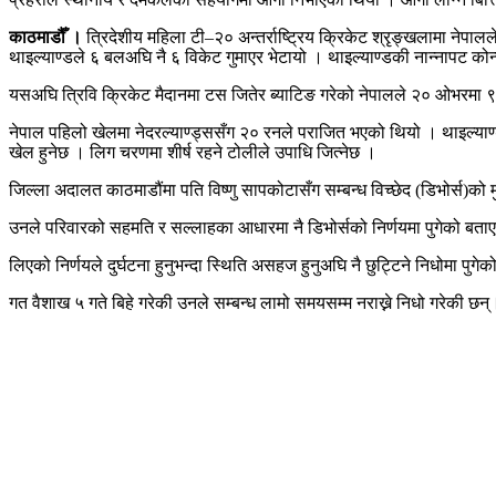
काठमाडौँ ।
त्रिदेशीय महिला टी–२० अन्तर्राष्ट्रिय क्रिकेट श्रृङ्खलामा नेप
थाइल्याण्डले ६ बलअघि नै ६ विकेट गुमाएर भेटायो । थाइल्याण्डकी नान्नापट 
यसअघि त्रिवि क्रिकेट मैदानमा टस जितेर ब्याटिङ गरेको नेपालले २० ओभरमा ९ 
नेपाल पहिलो खेलमा नेदरल्याण्ड्ससँग २० रनले पराजित भएको थियो । थाइल्याण्
खेल हुनेछ । लिग चरणमा शीर्ष रहने टोलीले उपाधि जित्नेछ ।
जिल्ला अदालत काठमाडौंमा पति विष्णु सापकोटासँग सम्बन्ध विच्छेद (डिभोर्स)
उनले परिवारको सहमति र सल्लाहका आधारमा नै डिभोर्सको निर्णयमा पुगेको बताए
लिएको निर्णयले दुर्घटना हुनुभन्दा स्थिति असहज हुनुअघि नै छुट्टिने निधोमा पु
गत वैशाख ५ गते बिहे गरेकी उनले सम्बन्ध लामो समयसम्म नराख्ने निधो गरेकी 