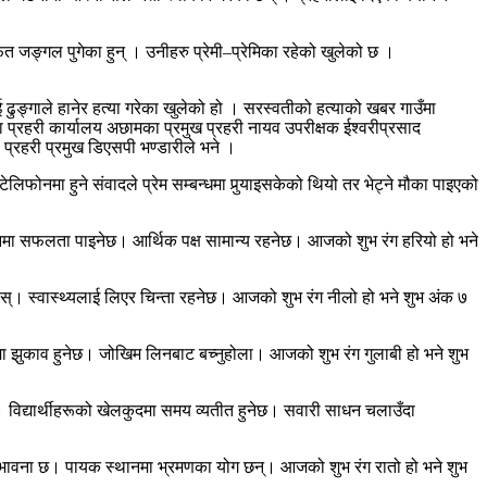
जङ्गल पुगेका हुन् । उनीहरु प्रेमी–प्रेमिका रहेको खुलेको छ ।
ढुङ्गाले हानेर हत्या गरेका खुलेको हो । सरस्वतीको हत्याको खबर गाउँमा
्ला प्रहरी कार्यालय अछामका प्रमुख प्रहरी नायव उपरीक्षक ईश्वरीप्रसाद
 प्रहरी प्रमुख डिएसपी भण्डारीले भने ।
नमा हुने संवादले प्रेम सम्बन्धमा पुर्‍याइसकेको थियो तर भेट्ने मौका पाइएको
नमा सफलता पाइनेछ। आर्थिक पक्ष सामान्य रहनेछ। आजको शुभ रंग हरियो हो भने
ुहोस्। स्वास्थ्यलाई लिएर चिन्ता रहनेछ। आजको शुभ रंग नीलो हो भने शुभ अंक ७
त्रमा झुकाव हुनेछ। जोखिम लिनबाट बच्नुहोला। आजको शुभ रंग गुलाबी हो भने शुभ
्। विद्यार्थीहरूको खेलकुदमा समय व्यतीत हुनेछ। सवारी साधन चलाउँदा
सम्भावना छ। पायक स्थानमा भ्रमणका योग छन्। आजको शुभ रंग रातो हो भने शुभ