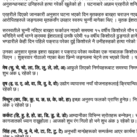
अनुसन्धानबाट उनिहरुले हत्या गरेको खुलेको हो । घटनाबारे अछाम प्रहरीले श
प्रहरीले दिएको जानकारी अनुसार घटना भएको दिन मृतकहरु बाख्रा चराउन गएको 
आरोपितहरुले जङ्गलमा मृतकसँग उपहार स्वरुप चुन्नी मागेका थिए । मृतक ईशराल
सरस्वतीले चुन्नी नदिएर बाख्रा फर्काउन गएको समयमा १५ वर्षीय किशोरले यौन प
भनिदिने भन्दै भाग्ने क्रममा ईशरालाई उनकै प्रेमी १७ वर्षीय किशोरले ढुङ्गाले 
भण्डारीले केही दिन पहिले पक्राउ परेका दुई किशोरले नै उनीहरुहको हत्या गरेको
उनका अनुसार मृतक इशरा खड्का र पक्राउ परेका मध्येका एक नाबालक किशोरबीच ला
थिएन । शुक्रवार गोठालो गएका बेला छिन्ने जङ्गलमा भेट्ने तय भएको थियो । 
मेष (चु, चे, चो, ला, लि, लु, ले, लो, अ)
आफुले लिएको निर्णयहरूबाट समस्या निम्
शुभ अंक ६ रहेको छ।
वृष (इ, उ, ए, ओ, वा, वि, वु, वे, वो)
उद्योग व्यापारमा नयाँ योजनाहरूलाई क्रियान्व
रहेको छ।
मिथुन (का, कि, कु, घ, ङ, छ, के, को, हा)
इच्छा अनुरुप फलको प्राप्ति हुनेछ। नि
अंक २ रहेको छ।
कर्कट (हि, हु, हे, हो, डा, डि, डु, डे, डो)
आम्दानीका विभिन्न स्रोतहरू बन्नेछन्। 
कागजातको ध्यान राख्नुहोला। आजको शुभ रंग निलो हो भने शुभ अंक ३ रहेको छ
सिंह (मा, मि, मु, मे, मो, टा, टि, टु, टे)
अनुभवी मान्छेहरूको सम्पर्कमा आएर कार्यम
अंक ५ रहेको छ।