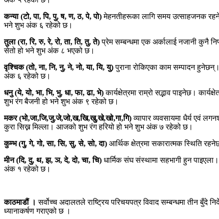
कन्या (टो, पा, पि, पु, ष, ण, ठ, पे, पो)
मेहनतीहरूका लागि समय उत्साहजनक रहनेछ। क
भने शुभ अंक ६ रहेको छ।
तुला (रा, रि, रु, रे, रो, ता, ति, तु, ते)
प्रेम सम्बन्धमा एक अर्कालाई नजानी कुनै न
सेतो हो भने शुभ अंक ८ भएको छ।
वृश्चिक (तो, ना, नि, नु, ने, नो, या, यि, यु)
पुराना रोकिएका काम सम्पादन हुनेछन्। 
अंक ६ रहेको छ।
धनु (ये, यो, भा, भि, भु, धा, फा, ढा, भे)
कार्यक्षेत्रमा राम्रो सद्भाव पाइनेछ। कार्
शुभ रंग बैजनी हो भने शुभ अंक ९ रहेको छ।
मकर (भो,जा,जि,जु,जे,जो,ख,खि,खु,खे,खो,गा,गि)
व्यापार व्यवसायमा धैर्य एवं लग
कुरा सिख्न मिल्ला। आजको शुभ रंग हरियो हो भने शुभ अंक ७ रहेको छ।
कुम्भ (गु, गे, गो, सा, सि, सु, से, सो, दा)
आर्थिक क्षेत्रमा सकारात्मक स्थिति रहन
मीन (दि, दु, थ, झ, ञ, दे, दो, चा, चि)
धार्मिक संघ संस्थामा सहभागी हुन पाइएला।
अंक १ रहेको छ।
काठमाडौं ।
सर्वोच्च अदालतले राष्ट्रिय परिचयपत्र विवाद सम्बन्धमा तीन बुँदे न
ध्यानाकर्षण गराएको छ ।