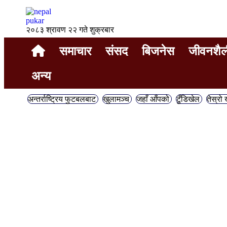
२०८३ श्रावण २२ गते शुक्रबार
समाचार
संसद
बिजनेस
जीवनशैल
अन्य
अन्तर्राष्ट्रिय फुटबलबाट
खुलामञ्च
जहाँ आँपको
टुँडिखेल
तेस्रो