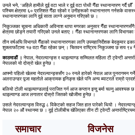
उनले भने, ‘अहिले हामीले दुई वटा भाले र दुई वटा पोथी गैँडा स्थानान्तरण गर्दै 
पश्चिम क्षेत्रमा ६० प्रतिशत गैँडा रहेको र उनीहरूको स्थानान्तरण गर्नसके वासस
स्थानान्तरणका लागि दुई साता लाग्ने अनुमान गरिएको छ ।
निकुञ्जका सूचना अधिकारी अविनाश थापा मगरका अनुसार गैँडा स्थानान्तरणसँगै पश्चिम
क्षेत्रमा छोड्ने तयारी गरिएको उनले बताए । गैँडा स्थानान्तरणका लागि विभा
तीन वर्षअघि विभागले गैँडाको स्थानान्तरणका लागि उपमहानिर्देशक बेदकुमार ढ
शुक्लाफाँटामा १७ वटा गैँडा रहेका छन् । चितवन राष्ट्रिय निकुञ्जमा छ सय ९४ गैँ
काठमाडौं ।
नेपाल, नेदरल्यान्ड्स र थाइल्याण्ड सम्मिलत महिला टी ट्वेन्टी अन्तर
नेपालको यो दोस्रो खेल हुनेछ ।
आफ्नो पहिलो खेलमा नेदरल्यान्ड्ससँग २० रनले हारेको नेपाल आज पुनरागमन गर्
अलराउन्डर पूजा महतोले आक्रामक इनिङ्स खेले पनि अन्य ब्याटरले राम्रो प्रदर्श
बलियो टोली थाइल्याण्डलाई पराजित गर्न आज कप्तान इन्दु बर्मा चल्नु आवश्यक छ ।
थाइल्याण्ड आज लगातार दोस्रो जितको खोजीमा हुनेछ ।
उसले नेदरल्यान्ड्स विरुद्ध ८ विकेटको सहज जित हात पारेको थियो । नेदरल्यान्
नेपाल २० औं स्थानमा छ । दुई टोलीबीच खेलिएका तीन टी ट्वेन्टी अन्तर्राष्ट्र
समाचार
विजनेस