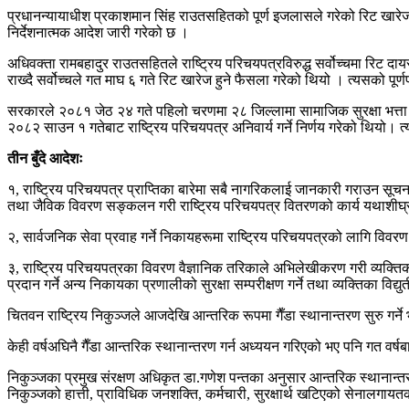
प्रधानन्यायाधीश प्रकाशमान सिंह राउतसहितको पूर्ण इजलासले गरेको रिट खारेजसम्ब
निर्देशनात्मक आदेश जारी गरेको छ ।
अधिवक्ता रामबहादुर राउतसहितले राष्ट्रिय परिचयपत्रविरुद्ध सर्वोच्चमा रिट द
राख्दै सर्वोच्चले गत माघ ६ गते रिट खारेज हुने फैसला गरेको थियो । त्यसको पूर
सरकारले २०८१ जेठ २४ गते पहिलो चरणमा २८ जिल्लामा सामाजिक सुरक्षा भत्ता न
२०८२ साउन १ गतेबाट राष्ट्रिय परिचयपत्र अनिवार्य गर्ने निर्णय गरेको थियो। त्य
तीन बुँदे आदेशः
१, राष्ट्रिय परिचयपत्र प्राप्तिका बारेमा सबै नागरिकलाई जानकारी गराउन सूचन
तथा जैविक विवरण सङ्कलन गरी राष्ट्रिय परिचयपत्र वितरणको कार्य यथाशीघ्र सम
२, सार्वजनिक सेवा प्रवाह गर्ने निकायहरूमा राष्ट्रिय परिचयपत्रको लागि विवर
३, राष्ट्रिय परिचयपत्रका विवरण वैज्ञानिक तरिकाले अभिलेखीकरण गरी व्यक्तिका
प्रदान गर्ने अन्य निकायका प्रणालीको सुरक्षा सम्परीक्षण गर्ने तथा व्यक्तिका विद्
चितवन राष्ट्रिय निकुञ्जले आजदेखि आन्तरिक रूपमा गैँडा स्थानान्तरण सुरु गर्ने भए
केही वर्षअघिनै गैँडा आन्तरिक स्थानान्तरण गर्न अध्ययन गरिएको भए पनि गत वर्ष
निकुञ्जका प्रमुख संरक्षण अधिकृत डा.गणेश पन्तका अनुसार आन्तरिक स्थानान्तर
निकुञ्जको हात्ती, प्राविधिक जनशक्ति, कर्मचारी, सुरक्षार्थ खटिएको सेनालगायत