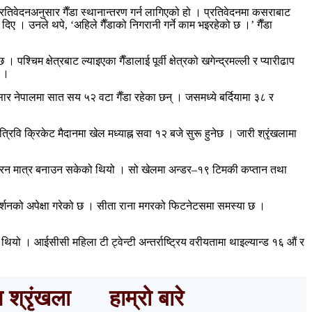
ो प्रतिवेदनअनुसार गैँडा स्थानान्तरण गर्न लागिएको हो । प्रतिवेदनमा कसराबाट
दिए । उनले थपे, ‘अहिले गैँडाको निगरानी गर्ने काम भइरहेको छ ।’ गैँडा
चिम क्षेत्रबाट ल्याइएका गैँडालाई पूर्वी क्षेत्रको खगेन्द्रमल्ली र प्यारीढाप
ए ।
ार नेपालमा सात सय ५२ वटा गैँडा रहेका छन् । जसमध्ये बर्दियामा ३८ र
 त्रिवि क्रिकेट मैदानमा खेल मध्याह्न सवा १२ बजे सुरू हुनेछ । जारी श्रृंखलामा
 १३७ रन मात्र बनाउन सकेको थियो । सो खेलमा अन्डर–१९ टिमकी कप्तान तथा
 प्रदर्शनको अपेक्षा गरेको छ । सीता राना मगरको फिटनेटसमा समस्या छ ।
यो । आईसीसी महिला टी ट्वेन्टी अन्तर्राष्ट्रिय वरीयतामा थाइल्यान्ड १६ औं र
ष श्रृंखला
हाम्रो बारे