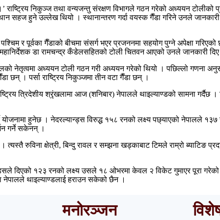
छौँ ।’ राष्ट्रिय निकुञ्ज तथा वन्यजन्तु संरक्षण विभागले गठन गरेको अध्ययन टोलीक
्थान सहज हुने उल्लेख थियो । स्थानान्तरण गर्दा वयस्क गैँडा गरिने उनले जानकारी 
 र पूर्वका गैँडाको बीचमा संसर्ग भएर प्रजननमा सहयोग पुग्ने अपेक्षा गरिएको छ । पश्
गका महानिर्देशक डा रामचन्द्र कँडेलसहितको टोली चितवन आएको उनले जानकारी दि
कालको नेतृत्वमा अध्ययन टोली गठन गरी अध्ययन गरेको थियो । पछिल्लो गणना अनुस
डा छन् । पर्सा राष्ट्रिय निकुञ्जमा तीन वटा गैँडा छन् ।
्राष्ट्रिय त्रिदेशीय श्रृंखलामा आज (शनिबार) नेपालले थाइल्याण्डको सामना गर्दैछ ।
ने योजनामा हुनेछ । नेदरल्यान्ड्स विरुद्ध १५८ रनको लक्ष्य पछ्याएको नेपालले
न गर्ने सकेनन् ।
 त्यस्तै रुविना क्षेत्री, बिन्दु रावल र सम्झना खड्काबाट टिमले राम्रो ब्याटिङ
ड्सले दिएको १२३ रनको लक्ष्य उसले १८ ओभरमा केवल २ विकेट गुमाएर पूरा गरेको थि
ियमा नेपालले थाइल्याण्डलाई हराउन सकेको छैन ।
मनोरञ्जन
विशे