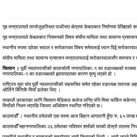
गृह मन्त्रालयले ताप्लेजुङस्थित पाथीभरा क्षेत्रमा केबलकार निर्माणमा देखिएको
गृह मन्त्रालयले केबलकार नियमनको विषय संघीय मामिला तथा सामान्य प्रशासन मन्
स्थानीय रुपमा उठेका सवाल र सरोकारका विषय समेतलाई ध्यान दिई सरोकारवाल
संघीय मामिला तथा सामान्य प्रशासन मन्त्रालयलाई सरोकारवालासँग समन्वय 
चितवन ।
पूर्वी नवलपरासीको कावासोती नगरपालिका–१ का वडाध्यक्षको मञ्चमा मन्त
नगरपालिका–१ का वडाध्यक्षको हृदयाघातका कारण मृत्यु भएको हो ।
राष्ट्रिय युवा संघ पूर्वी नवलपरासीको सहसचिव समेत रहेका वडाध्यक्ष तवारक अहमद
ओर्लिने बित्तिकै मियाँ ढलेका थिए ।
तत्कालै उपचारका लागि चितवन मेडिकल कलेज लगिए पनि मिया फर्किन सकेनन् ।
मियाँको निधन भएपछि जिल्ला अधिवेशन स्थगित गरिएको छ।
काठमाडौँ । स्थानीय ठमेलको एक घरमा आज बिहान आगलागी हुँदा रु. ६५ लाख
काठमाडौँ महानगरपालिका-२६ ठमेलका भविश्वर शर्माको घरको दोस्रो तलामा निजले
प्रहरीले स्थानीय र दमकलको सहयोगमा आगो निभाएको थियो । आगो लाग्ने बित्त