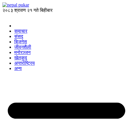
२०८३ श्रावण २१ गते बिहीबार
समाचार
संसद
बिजनेस
जीवनशैली
मनोरञ्जन
खेलकुद
अन्तर्राष्ट्रिय
अन्य