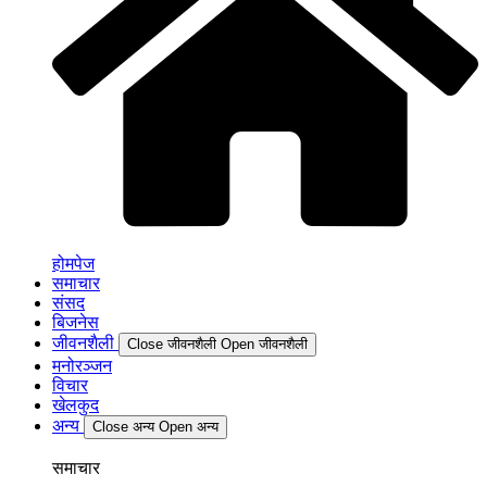
होमपेज
समाचार
संसद
बिजनेस
जीवनशैली
Close जीवनशैली
Open जीवनशैली
मनोरञ्जन
विचार
खेलकुद
अन्य
Close अन्य
Open अन्य
समाचार