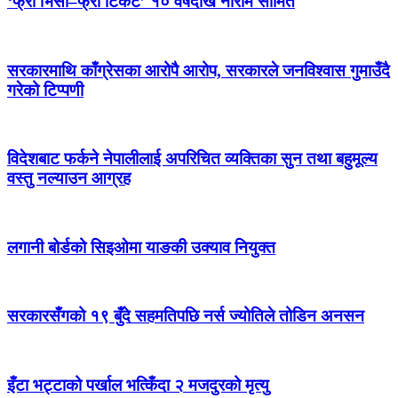
‘फ्री भिसा–फ्री टिकट’ १० वर्षदेखि नारामै सीमित
सरकारमाथि काँग्रेसका आरोपै आरोप, सरकारले जनविश्वास गुमाउँदै
गरेको टिप्पणी
विदेशबाट फर्कने नेपालीलाई अपरिचित व्यक्तिका सुन तथा बहुमूल्य
वस्तु नल्याउन आग्रह
लगानी बोर्डको सिइओमा याङकी उक्याव नियुक्त
सरकारसँगको १९ बुँदे सहमतिपछि नर्स ज्योतिले तोडिन अनसन
इँटा भट्टाको पर्खाल भत्किँदा २ मजदुरको मृत्यु