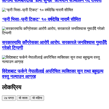
आगामी सोमबारदेखि ‘हामी सुन्छौँ’ अभियान सञ्चालन गर्दै रास्वपा
‘फ्री भिसा–फ्री टिकट’ १० वर्षदेखि नारामै सीमित
सरकारमाथि काँग्रेसका आरोपै आरोप, सरकारले जनविश्वास गुमाउँदै
गरेको टिप्पणी
विदेशबाट फर्कने नेपालीलाई अपरिचित व्यक्तिका सुन तथा बहुमूल्य
वस्तु नल्याउन आग्रह
लोकप्रिय
२४ घण्टा
यो साता
यो महिना