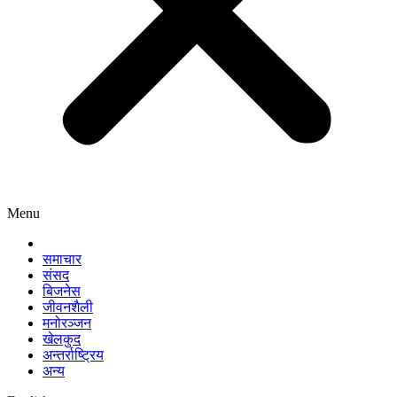
Menu
समाचार
संसद
बिजनेस
जीवनशैली
मनोरञ्जन
खेलकुद
अन्तर्राष्ट्रिय
अन्य