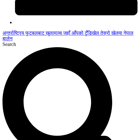
अन्तर्राष्ट्रिय फुटबलबाट
खुलामञ्च
जहाँ आँपको
टुँडिखेल
तेस्रो खेलमा नेपाल
बालेन
Search