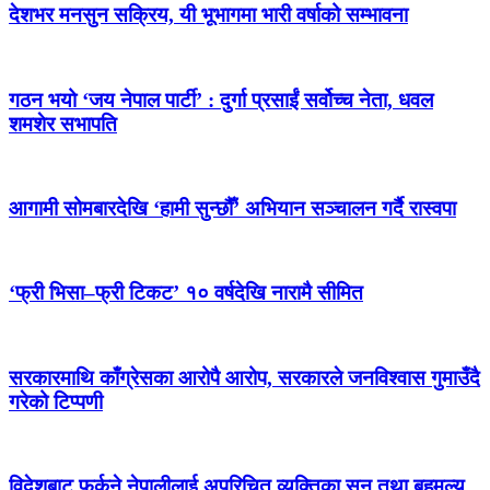
देशभर मनसुन सक्रिय, यी भूभागमा भारी वर्षाको सम्भावना
गठन भयो ‘जय नेपाल पार्टी’ : दुर्गा प्रसाईं सर्वोच्च नेता, धवल
शमशेर सभापति
आगामी सोमबारदेखि ‘हामी सुन्छौँ’ अभियान सञ्चालन गर्दै रास्वपा
‘फ्री भिसा–फ्री टिकट’ १० वर्षदेखि नारामै सीमित
सरकारमाथि काँग्रेसका आरोपै आरोप, सरकारले जनविश्वास गुमाउँदै
गरेको टिप्पणी
विदेशबाट फर्कने नेपालीलाई अपरिचित व्यक्तिका सुन तथा बहुमूल्य