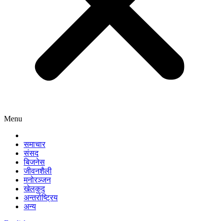
Menu
समाचार
संसद
बिजनेस
जीवनशैली
मनोरञ्जन
खेलकुद
अन्तर्राष्ट्रिय
अन्य