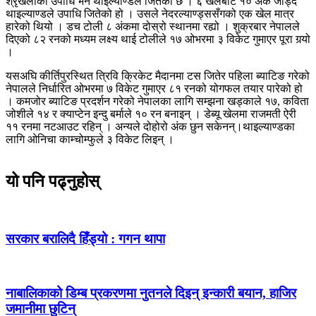
श्रृंखलाको उपाधि भने थाइल्याण्डले जितेको छ । ६ खेलबाट १० अंक जोड्दै
थाइल्याण्डले उपाधि जितेको हो । उसले नेदरल्याण्ड्ससँगको एक खेल मात्र
हारेको थियो । डच टोली ८ अंकमा दोस्रो स्थानमा रह्यो । शुक्रबार नेपालले
दिएको ८२ रनको मध्यम लक्ष्य थाई टोलीले १७ ओभरमा ३ विकेट गुमाएर पूरा गर्‍यो
।
यसअघि कीर्तिपुरस्थित त्रिवि क्रिकेट मैदानमा टस जितेर पहिला ब्याटिङ गरेको
नेपालले निर्धारित ओभरमा ७ विकेट गुमाएर ८१ रनको योगफल तयार पारेको हो
। कमजोर ब्याटिङ प्रदर्शन गरेको नेपालका लागि सम्झना खड्काले १७, कविता
जोशीले १४ र क्याप्टेन इन्दु बर्माले १० रन बनाइन् । डेब्यू खेलमा राजमती ऐरी
११ रनमा नटआउट रहिन् । अन्यले दोहोरो अंक छुन सकेनन्।थाइल्याण्डका
लागि ओनिचा काम्चोम्फुले ३ विकेट लिइन् ।
यो पनि पढ्नुहोस्
सरकार बरालिदै हिँड्यो : गगन थापा
नाबालिकाको डिम्ब प्रकरणमा नुतनले दिइन् इन्कारी बयान, हाजिर
जमानीमा छुटिन्