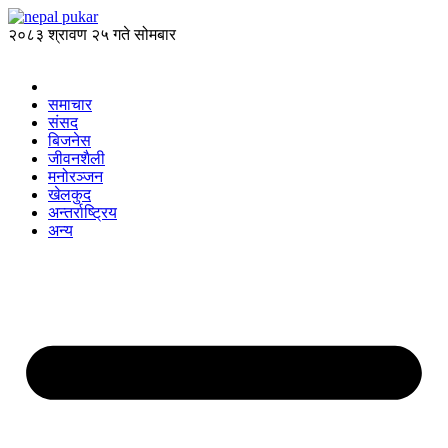
२०८३ श्रावण २५ गते सोमबार
समाचार
संसद
बिजनेस
जीवनशैली
मनोरञ्जन
खेलकुद
अन्तर्राष्ट्रिय
अन्य