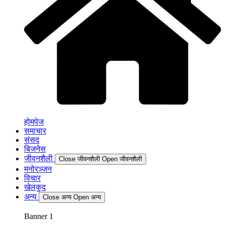
होमपेज
समाचार
संसद
बिजनेस
जीवनशैली
Close जीवनशैली
Open जीवनशैली
मनोरञ्जन
विचार
खेलकुद
अन्य
Close अन्य
Open अन्य
Banner 1