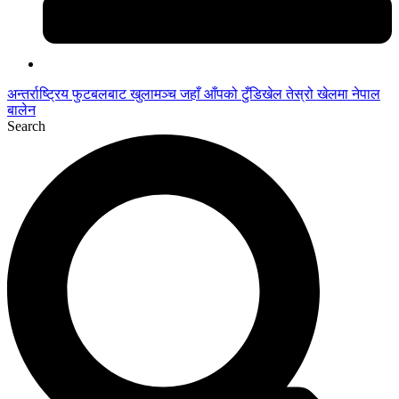
अन्तर्राष्ट्रिय फुटबलबाट
खुलामञ्च
जहाँ आँपको
टुँडिखेल
तेस्रो खेलमा नेपाल
बालेन
Search