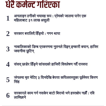
धेरै कमेन्ट गरिएका
अनलाइन ठगीको भयावह रूप : प्रेमको जालमा पारेर एक
महिलाबाट ३१ लाख असुली
सरकार बरालिदै हिँड्यो : गगन थापा
नाबालिकाको डिम्ब प्रकरणमा नुतनले दिइन् इन्कारी बयान, हाजिर
जमानीमा छुटिन्
संसद् छाडेर हिँड्ने सांसदको हाजिरी विश्लेषण गर्दै रास्वपा
जंगलमा मृत भेटिए ३ दिनदेखि बेपत्ता कपिलवस्तुका पूर्वमेयर किरण
सिंह
सरकारले काम गर्न नसकेर बाटो बिरायो भने हस्तक्षेप गर्छौं : रवि
लामिछाने