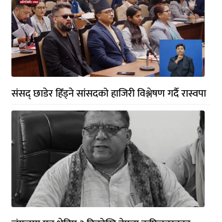
संसद् छाडेर हिँड्ने सांसदको हाजिरी विश्लेषण गर्दै रास्वपा