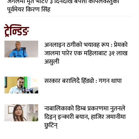
जंगलमा मृत भेटिए ३ दिनदेखि बेपत्ता कपिलवस्तुका
पूर्वमेयर किरण सिंह
ट्रेन्डिङ
अनलाइन ठगीको भयावह रूप : प्रेमको
जालमा पारेर एक महिलाबाट ३१ लाख
असुली
सरकार बरालिदै हिँड्यो : गगन थापा
नाबालिकाको डिम्ब प्रकरणमा नुतनले
दिइन् इन्कारी बयान, हाजिर जमानीमा
छुटिन्