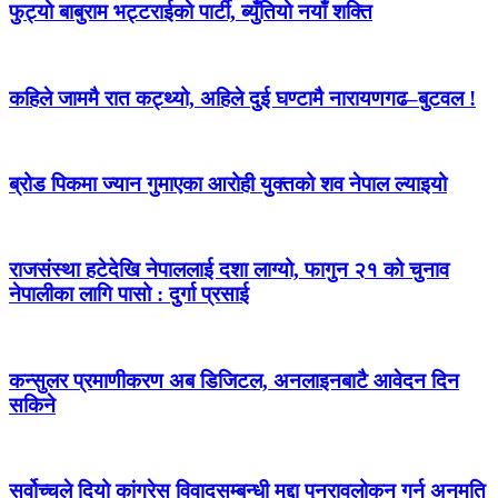
फुट्यो बाबुराम भट्टराईको पार्टी, ब्युँतियो नयाँ शक्ति
कहिले जाममै रात कट्थ्यो, अहिले दुई घण्टामै नारायणगढ–बुटवल !
ब्रोड पिकमा ज्यान गुमाएका आरोही युक्तको शव नेपाल ल्याइयो
राजसंस्था हटेदेखि नेपाललाई दशा लाग्यो, फागुन २१ को चुनाव
नेपालीका लागि पासो : दुर्गा प्रसाई
कन्सुलर प्रमाणीकरण अब डिजिटल, अनलाइनबाटै आवेदन दिन
सकिने
सर्वोच्चले दियो कांग्रेस विवादसम्बन्धी मुद्दा पुनरावलोकन गर्न अनुमति