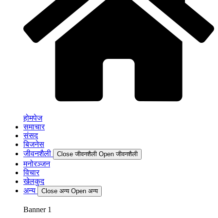
होमपेज
समाचार
संसद
बिजनेस
जीवनशैली
Close जीवनशैली
Open जीवनशैली
मनोरञ्जन
विचार
खेलकुद
अन्य
Close अन्य
Open अन्य
Banner 1