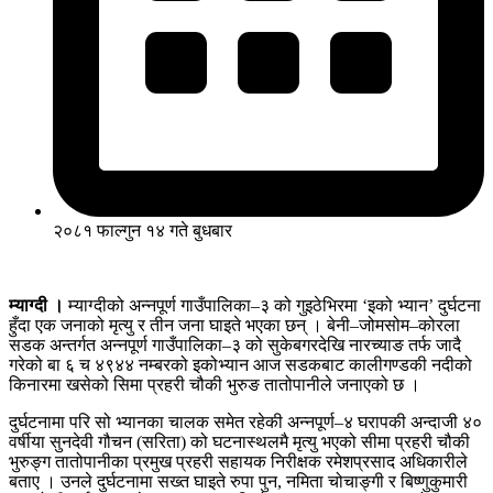
२०८१ फाल्गुन १४ गते बुधबार
म्याग्दी ।
म्याग्दीको अन्नपूर्ण गाउँपालिका–३ को गुइठेभिरमा ‘इको भ्यान’ दुर्घटना
हुँदा एक जनाको मृत्यु र तीन जना घाइते भएका छन् । बेनी–जोमसोम–कोरला
सडक अन्तर्गत अन्नपूर्ण गाउँपालिका–३ को सुकेबगरदेखि नारच्याङ तर्फ जादै
गरेको बा ६ च ४९४४ नम्बरको इकोभ्यान आज सडकबाट कालीगण्डकी नदीको
किनारमा खसेको सिमा प्रहरी चौकी भुरुङ तातोपानीले जनाएको छ ।
दुर्घटनामा परि सो भ्यानका चालक समेत रहेकी अन्नपूर्ण–४ घरापकी अन्दाजी ४०
वर्षीया सुनदेवी गौचन (सरिता) को घटनास्थलमै मृत्यु भएको सीमा प्रहरी चौकी
भुरुङ्ग तातोपानीका प्रमुख प्रहरी सहायक निरीक्षक रमेशप्रसाद अधिकारीले
बताए । उनले दुर्घटनामा सख्त घाइते रुपा पुन, नमिता चोचाङ्गी र बिष्णुकुमारी