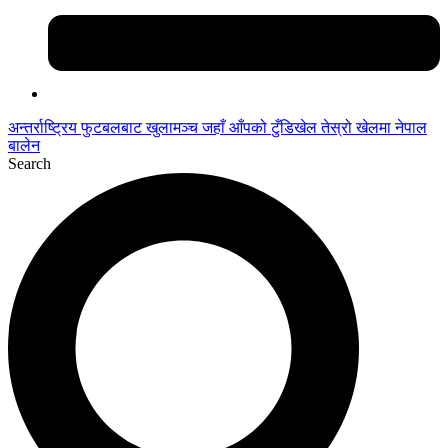
अन्तर्राष्ट्रिय फुटबलबाट
खुलामञ्च
जहाँ आँपको
टुँडिखेल
तेस्रो खेलमा नेपाल
बालेन
Search