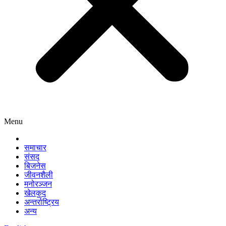
Menu
समाचार
संसद
बिजनेस
जीवनशैली
मनोरञ्जन
खेलकुद
अन्तर्राष्ट्रिय
अन्य