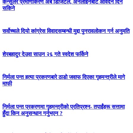
कन्सुलर प्रमाणीकरण अब डिजिटल, अनलाइनबाटै आवेदन दिन
सकिने
सर्वोच्चले दियो कांग्रेस विवादसम्बन्धी मुद्दा पुनरावलोकन गर्न अनुमति
शेरबहादुर देउवा साउन २६ गते स्वदेश फर्किने
निर्मला पन्त हत्या प्रकरणबारे ठाडो जवाफ दिएका गृहमन्त्रीले मागे
माफी
निर्मला पन्त प्रकरणमा गृहमन्त्रीको प्रतिप्रश्न- तपाईंहरू सत्तामा
हुँदा किन अनुसन्धान गर्नुभएन ?