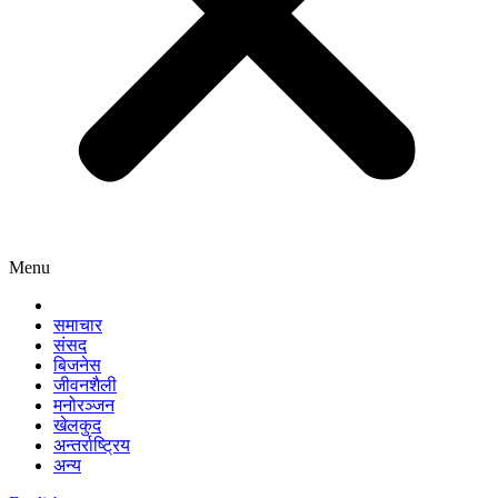
Menu
समाचार
संसद
बिजनेस
जीवनशैली
मनोरञ्जन
खेलकुद
अन्तर्राष्ट्रिय
अन्य