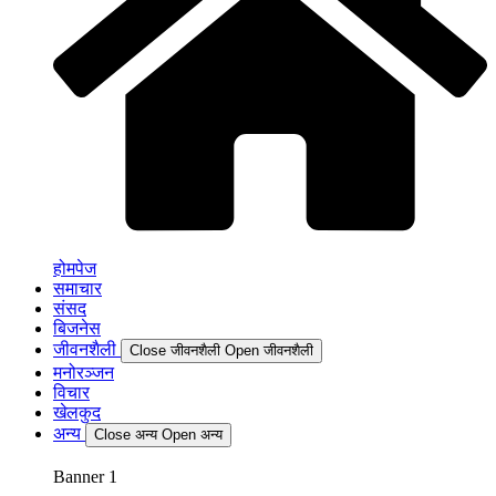
होमपेज
समाचार
संसद
बिजनेस
जीवनशैली
Close जीवनशैली
Open जीवनशैली
मनोरञ्जन
विचार
खेलकुद
अन्य
Close अन्य
Open अन्य
Banner 1