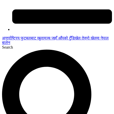
अन्तर्राष्ट्रिय फुटबलबाट
खुलामञ्च
जहाँ आँपको
टुँडिखेल
तेस्रो खेलमा नेपाल
बालेन
Search