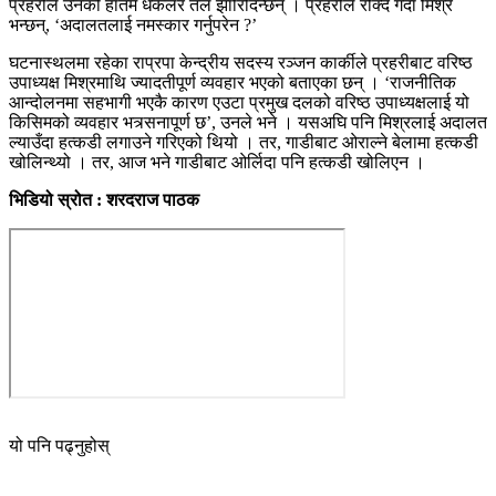
प्रहरीले उनको हातमै धकेलेर तल झारिदिन्छन् । प्रहरीले रोक्दै गर्दा मिश्र
भन्छन्, ‘अदालतलाई नमस्कार गर्नुपरेन ?’
घटनास्थलमा रहेका राप्रपा केन्द्रीय सदस्य रञ्जन कार्कीले प्रहरीबाट वरिष्ठ
उपाध्यक्ष मिश्रमाथि ज्यादतीपूर्ण व्यवहार भएको बताएका छन् । ‘राजनीतिक
आन्दोलनमा सहभागी भएकै कारण एउटा प्रमुख दलको वरिष्ठ उपाध्यक्षलाई यो
किसिमको व्यवहार भत्र्सनापूर्ण छ’, उनले भने । यसअघि पनि मिश्रलाई अदालत
ल्याउँदा हत्कडी लगाउने गरिएको थियो । तर, गाडीबाट ओराल्ने बेलामा हत्कडी
खोलिन्थ्यो । तर, आज भने गाडीबाट ओर्लिदा पनि हत्कडी खोलिएन ।
भिडियो स्रोत : शरदराज पाठक
यो पनि पढ्नुहोस्