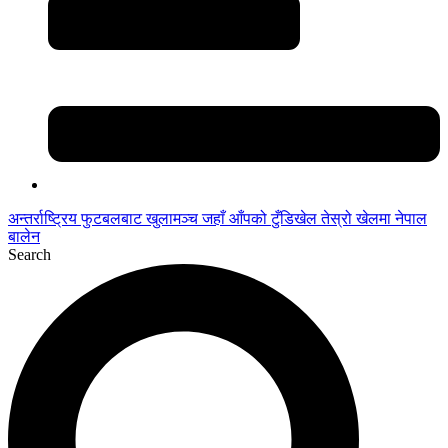
अन्तर्राष्ट्रिय फुटबलबाट
खुलामञ्च
जहाँ आँपको
टुँडिखेल
तेस्रो खेलमा नेपाल
बालेन
Search