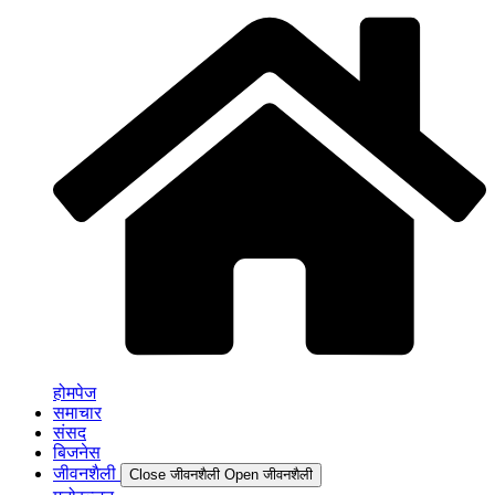
होमपेज
समाचार
संसद
बिजनेस
जीवनशैली
Close जीवनशैली
Open जीवनशैली