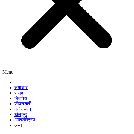
Menu
समाचार
संसद
बिजनेस
जीवनशैली
मनोरञ्जन
खेलकुद
अन्तर्राष्ट्रिय
अन्य