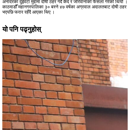
अनादरका दुईवटा मुद्दामा दोषी ठहर गर्दै कैद र जरिवानाको फैसला गरेको थियो ।
काठमाडौँ महानगरपालिका ३० बस्ने ४७ वर्षका अग्रवाल अदालतबाट दोषी ठहर
भएपछि फरार रहँदै आएका थिए ।
यो पनि पढ्नुहोस्