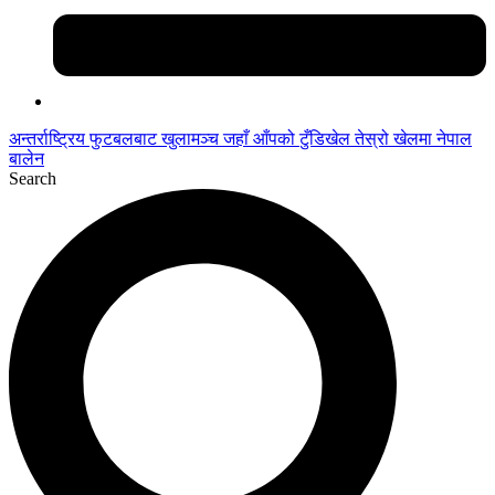
अन्तर्राष्ट्रिय फुटबलबाट
खुलामञ्च
जहाँ आँपको
टुँडिखेल
तेस्रो खेलमा नेपाल
बालेन
Search