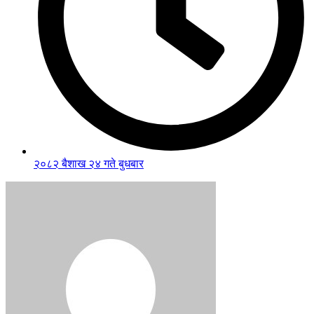
२०८२ बैशाख २४ गते बुधबार