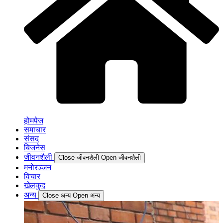
होमपेज
समाचार
संसद
बिजनेस
जीवनशैली
Close जीवनशैली
Open जीवनशैली
मनोरञ्जन
विचार
खेलकुद
अन्य
Close अन्य
Open अन्य