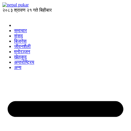
२०८३ श्रावण २१ गते बिहीबार
समाचार
संसद
बिजनेस
जीवनशैली
मनोरञ्जन
खेलकुद
अन्तर्राष्ट्रिय
अन्य