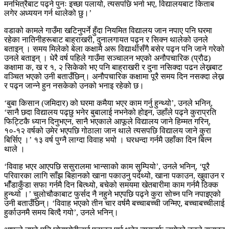
मनभित्रैबाट पढ्ने पुनः इच्छा पलायो, त्यसपछि भर्ना भए, विद्यालयबाट किताब
लगेर अध्ययन गर्न थालेको छु।’
वडाको कामले गाउँमा खटिनुपर्ने हुँदा नियमित विद्यालय जान नपाए पनि घरमा
रहेका नातिनीहरूबाट बाह्राखरी, दुनालगायत पढ्न र सिक्न थालेको उनले
बताइन् । समय मिलेको बेला कक्षामै अरू विद्यार्थीसँगै बसेर पढ्न पनि जाने गरेको
उनले बताइन् । धेरै वर्ष पहिले गाउँमा सञ्चालन भएको अनौपचारिक (प्रौढ)
कक्षामा क, ख र १, २ सिकेको भए पनि बाह्राखरी र दुना नसिक्दा पढन लेख्नबाट
वञ्चित भएको उनी बताउँछिन्। अनौपचारिक कक्षामा पूरै समय दिन नसक्दा लेख्न
र पढ्न जान्ने हुन नसकेको उनको भनाइ रहेको छ।
‘बुबा किसान (जमिदार) को घरमा कमैया भएर काम गर्नु हुन्थ्यो’, उनले भनिन्,
‘सानै छदा विद्यालय पढ्छु भनेर बुबालाई नभनेको होइन, उहाँले पढ्ने कुराप्रति
फिट्टिकै ध्यान दिनुभएन, सानै भएकाले आफूले विद्यालय जाने हिम्मत गरिन्,
१०-१२ वर्षको उमेर भएपछि गोठाला जान थाले त्यसपछि विद्यालय जाने कुरा
बिर्सिए ।’ १३ वर्ष पुग्नै लाग्दा विवाह भयो । घरधन्दा गर्नमै उहाँका दिन बित्न
थाले ।
‘विवाह भएर आएपछि ससुरालमा भान्साको काम सुम्पियो’, उनले भनिन्, ‘पूरै
परिवारका लागि साँझ बिहानको खाना पकाउनु पर्दथ्यो, खाना पकाउन, खुवाउन र
भाँँडाकुँडा सफा गर्नमै दिन बित्थ्यो, बचेको समयमा खेतबारीमा काम गर्नमै ठिक्क
हुन्थ्यो ।’ चुलोचौकाबाट फुर्सद नै नहुने भएपछि पढ्ने कुरा सोच्न पनि नपाइएको
उनी बताउँछिन्। ‘विवाह भएको तीन चार वर्षमै बच्चाबच्ची जन्मिए, बच्चाबच्चीलाई
हुर्काउनमै समय बित्दै गयो’, उनले भनिन्।