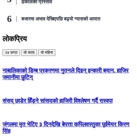
ढकालको प्रस्ताव
बजारमा अभाव देखिएपछि बढ्यो ग्यासको आयात
लोकप्रिय
२४ घण्टा
यो साता
यो महिना
नाबालिकाको डिम्ब प्रकरणमा नुतनले दिइन् इन्कारी बयान, हाजिर
जमानीमा छुटिन्
संसद् छाडेर हिँड्ने सांसदको हाजिरी विश्लेषण गर्दै रास्वपा
जंगलमा मृत भेटिए ३ दिनदेखि बेपत्ता कपिलवस्तुका पूर्वमेयर किरण
सिंह