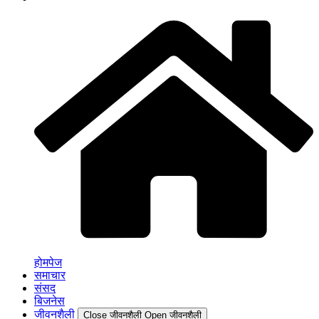
होमपेज
समाचार
संसद
बिजनेस
जीवनशैली
Close जीवनशैली
Open जीवनशैली