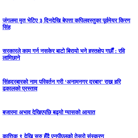
जंगलमा मृत भेटिए ३ दिनदेखि बेपत्ता कपिलवस्तुका पूर्वमेयर किरण
सिंह
सरकारले काम गर्न नसकेर बाटो बिरायो भने हस्तक्षेप गर्छौं : रवि
लामिछाने
सिंहदरबारको नाम परिवर्तन गरी ‘अनामनगर दरबार’ राख्न हरि
ढकालको प्रस्ताव
बजारमा अभाव देखिएपछि बढ्यो ग्यासको आयात
कात्तिक ९ देखि सुरु हुँदै एनपीएलको तेस्रो संस्करण