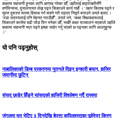
कक्षामा सहभागी हुनका लागि आग्रह गरेका छौँ, उहाँलाई बाह्राखरीसँगै
वर्णविन्यास, दुनालगायत लेख्न पढ्न सिकाउने कार्य गर्छौ ।’ खरर किताब पढ्ने र
चुस्त दुरूस्त रूपमा हिसाब गर्न सक्ने गरी पढाएर निपूर्ण बनाउने उनले बताए ।
‘वडा सदस्यलाई पनि मेहनत गराउँछौँ’, उनले भने, ‘कक्षा शिक्षकहरूलाई
सिकाउने कार्यमा बढी जोड दिन भनेका छौँ, भर्खरै कक्षा सञ्चालन भएकाले उहाँले
कक्षामा सहभागी भएर पढ्ने इच्छा जाहेर गर्नु भएको छ पढ्नका लागि आउनुहुन्छ
।’
यो पनि पढ्नुहोस्
नाबालिकाको डिम्ब प्रकरणमा नुतनले दिइन् इन्कारी बयान, हाजिर
जमानीमा छुटिन्
संसद् छाडेर हिँड्ने सांसदको हाजिरी विश्लेषण गर्दै रास्वपा
जंगलमा मृत भेटिए ३ दिनदेखि बेपत्ता कपिलवस्तुका पूर्वमेयर किरण