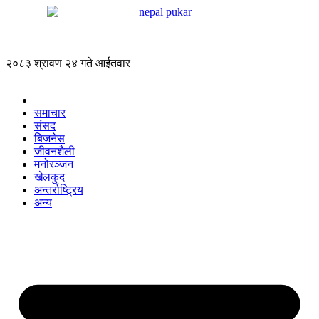
२०८३ श्रावण २४ गते आईतवार
समाचार
संसद
बिजनेस
जीवनशैली
मनोरञ्जन
खेलकुद
अन्तर्राष्ट्रिय
अन्य