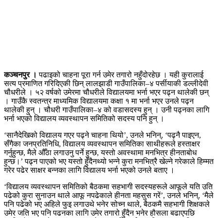
कञ्चनपुर ।
पढाइको चाहना पूरा गर्न उमेर तगारो नहुँदोरहेछ । यही कुरालाई
सत्य प्रमाणित गरिदिएकी छिन् लालझाडी गाउँपालिका–४ पर्सीयाकी डल्लीदेवी
चौधरीले । ५२ वर्षको उमेरमा चौधरीले विद्यालयमा भर्ना भएर पढ्न थालेकी छन्
। गाउँकै स्वतन्त्र माध्यमिक विद्यालयमा कक्षा १ मा भर्ना भएर उनले पढ्न
थालेकी हुन् । चौधरी गाउँपालिका–४ को वडासदस्य हुन् । उनी पढ्नका लागि
भर्ना भएको विद्यालय व्यवस्थापन समितिको सदस्य पनि हुन् ।
‘सानैदेखिको विद्यालय गएर पढ्ने चाहना थियो’, उनले भनिन्, ‘पढ्नै पाइएन,
सँगैका जनप्रतिनिधि, विद्यालय व्यवस्थापन समितिका साथीहरूले हस्ताक्षर
गर्नुहुन्छ, मैले औँठा लगाउनु पर्ने हुन्छ, यस्तो अवस्थामा मनभित्र हीनताबोध
हुन्छ।’ पढ्न पाएको भए यस्तो हुँदैनथ्यो भन्ने कुरा मनभित्रै खेल्ने गरेकाले हिम्मत
गरेर पढेर साक्षर बन्नका लागि विद्यालय भर्ना भएको उनले बताए ।
‘विद्यालय व्यवस्थापन समितिको बैठकमा सहभागी सदस्यहरूले आफूले यति उति
पढेको कुरा सुनाउन थाले आफू नपढेकाले हीनता महसुस गरें’, उनले भनिन्, ‘मैले
पनि पढेको भए अहिले फुइ लगाउथे भनेर सोच्न थाले, बैठकमै सहभागी शिक्षकले
उमेर जति भए पनि पढनका लागि उमेर तगारो हुँदैन भनेर हौसला बढाएपछि