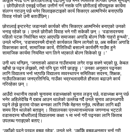
आफूले नपढे पनि छोराछोरीलाई पढाउनु पर्छ भनेर त्यसतर्फ लागेको उनले सुनाइन्
। छोरीछोराले एसइई परीक्षा उत्तीर्ण गर्न नसके पनि छोरीलाई सीपमूलक कार्यमा
संलग्न गराउनु पर्छ भनेर सिलाइकटाइको कार्य सिकाएर आत्मनिर्भर बनाएपछि
विवाह गरेको उनी बताउँछिन्।
छोरालाई इन्टरनेट जडानको कार्यको सीप सिकाएर आत्मनिर्भर बनाएको उनको
भनाइ रहेको छ । उनले छोरीको विवाह भने गरी सकेकी छन् । ‘वडासदस्यमा
पहिलो पटक निर्वाचित भएर आएपछि समाजका अगाडि बोल्न निकै गाह्रो हुन्थ्यो’,
उनले भनिन्, ‘वडासदस्यमै दोस्रो कार्यकाल बित्न लागेको छ, अब सबैका अगाडि
विकासका कार्य, सामाजिक कार्य, रीतितिथी बसाल्ने कार्यसँगै गाउँमा हुने
सामाजिक कार्यमा नियमित भाग लिने भएकाले बोल्न सिकेको छु ।’
उनी थप भन्छिन्, ‘जनताको आवाज गाउँसभामा लगेर राख्न सक्ने भएको छु, केबल
खाँचो छ पढ्न लेख्नको, त्यो पनि पूरा गरेरै छाड्छु ।’ उनका अनुसार पढ्नका
लागि विद्यालय भर्ना भएपछि विद्यालय व्यवस्थापन समितिका सदस्य, शिक्षक,
गाउँपालिकाका जनप्रतिनिधि, गाउँका भद्रभलादमीले हौसला बढाउने कार्य
गरिरहेका छन् ।
आउँदो स्थानीय तहको चुनावमा वडाध्यक्षको चुनाव लड्नु पर्छ, वडाध्यक्ष बन्नु पर्छ
भनेर अहिलेदेखि नै दबाब आउन थालेको उल्लेख गर्दै उनले चुनाव आउनअगावै
पढ्ने लेख्ने कुरामा पोख्त बन्नका लागि निकै मेहनत गर्नुछ, त्यसैका लागि बढी
समय दिन थालेको बताइन् । विद्यालयका प्रध्यानाध्यापक जगन्नाथ भट्टले
वडासदस्य चौधरीलाई विद्यालयमा कक्षा १ मा भर्ना गरी पढ्नका लागि किताब
उपलब्ध गराइएको बताए।
‘उहाँको पढ्ने प्रवल इच्छा रहेछ’, उनले भने, ‘उहाँकै इच्छाअनुसार भर्ना गरी