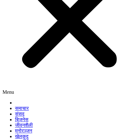
Menu
समाचार
संसद
बिजनेस
जीवनशैली
मनोरञ्जन
खेलकुद