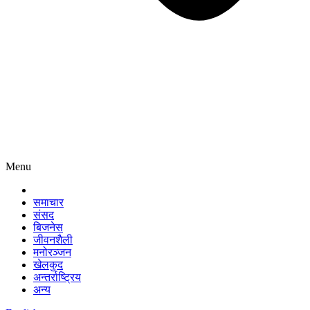
Menu
समाचार
संसद
बिजनेस
जीवनशैली
मनोरञ्जन
खेलकुद
अन्तर्राष्ट्रिय
अन्य