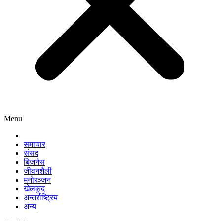
Menu
समाचार
संसद
बिजनेस
जीवनशैली
मनोरञ्जन
खेलकुद
अन्तर्राष्ट्रिय
अन्य