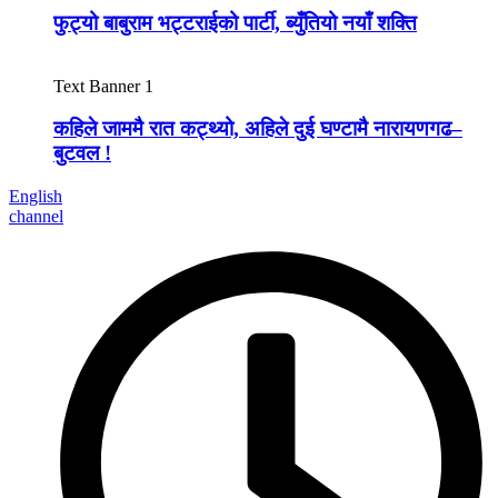
फुट्यो बाबुराम भट्टराईको पार्टी, ब्युँतियो नयाँ शक्ति
Text Banner 1
कहिले जाममै रात कट्थ्यो, अहिले दुई घण्टामै नारायणगढ–
बुटवल !
English
channel