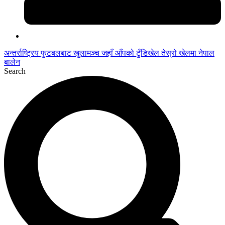
अन्तर्राष्ट्रिय फुटबलबाट
खुलामञ्च
जहाँ आँपको
टुँडिखेल
तेस्रो खेलमा नेपाल
बालेन
Search