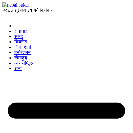
२०८३ श्रावण २१ गते बिहीबार
समाचार
संसद
बिजनेस
जीवनशैली
मनोरञ्जन
खेलकुद
अन्तर्राष्ट्रिय
अन्य