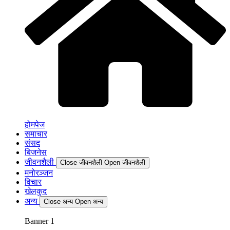
होमपेज
समाचार
संसद
बिजनेस
जीवनशैली
Close जीवनशैली
Open जीवनशैली
मनोरञ्जन
विचार
खेलकुद
अन्य
Close अन्य
Open अन्य
Banner 1