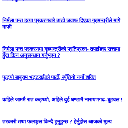
निर्मला पन्त हत्या प्रकरणबारे ठाडो जवाफ दिएका गृहमन्त्रीले मागे
माफी
निर्मला पन्त प्रकरणमा गृहमन्त्रीको प्रतिप्रश्न- तपाईंहरू सत्तामा
हुँदा किन अनुसन्धान गर्नुभएन ?
फुट्यो बाबुराम भट्टराईको पार्टी, ब्युँतियो नयाँ शक्ति
कहिले जाममै रात कट्थ्यो, अहिले दुई घण्टामै नारायणगढ–बुटवल !
तरकारी तथा फलफूल किन्दै हुनुहुन्छ ? हेर्नुहोस आजको मूल्य