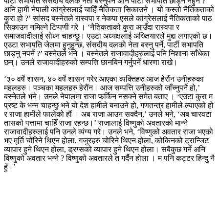
पार्टी सभापति संसदीय दलकै नेता बस्नुपर्ने अनि पार्टी सभापति छोड्न नहुने ?
अनि हामी नेपाली कांग्रेसलाई चाहिँ नैतिकता सिकाउने । यो कस्तो नैतिकताको
कुरा हो ?’ सांसद बस्नेतले रास्वपा र नेकपा एसले कांग्रेसलाई नैतिकताको पाठ
सिकाउन नमिल्ने टिप्पणी गरे । ‘नैतिकताको कुरा आउँदा रास्वपा र
समाजवादीलाई सोध्न चाहन्छु। एउटा अध्यक्षलाई अख्तियारले मुद्दा लगाएको छ।
एउटा सभापति जेलमा हुनुहुन्छ, संसदीय दलको नेता बस्नु पर्ने, पार्टी सभापति
छाड्नु नपर्ने ?’ बस्नेतले भने । बस्नेतले राजावादीहरुलाई पनि निशाना साँधेका
छन्। उनले राजावादीहरुको सम्पत्ति छानबिन गर्नुपर्ने धारणा राखे।
‘३० वर्षे शासन, ४० वर्षे शासन गरेर आएका व्यक्तिहरु आज हेरौंन उनीहरुका
महलहरु। पञ्चका महलहरु हेरौंन। आज सम्पत्ति उनीहरुको जाँच्नुपर्ने हो,’
बस्नेतले भने। उनले नेपालमा राजा फर्किन नसक्ने समेत बताए । ‘एउटा कुरा म
प्रष्ट के भन्न चाहन्छु भने यो देश हामीले बनाउने हो, गणतन्त्र हामीले ल्याएको हो
र राजा हामीले फालेको हौं । अब राजा आउन सक्दैन,’ उनले भने, ‘अब चारवटा
तासको पत्तामा चाहिँ राजा रहन्छ।’ राजालाई विष्णुको अवतारको मान्ने
राजावादीहरुलाई पनि उनले व्यंग्य गरे। उनले भने, ‘विष्णुको अवतार राजा भएको
भए मूर्ति चोरिने थिएन होला, गजुरहरु चोरिने थिएन होला, कोकिनको ट्रान्जिट
व्यापार हुने थिएन होला, ड्रग्सको व्यापार हुने थिएन होला। सबैकुछ गर्ने अनि
विष्णुको अवतार भन्ने ? विष्णुको अवतारले त गर्दैन होला । म पनि कट्टर हिन्दु नै
हुँ।’