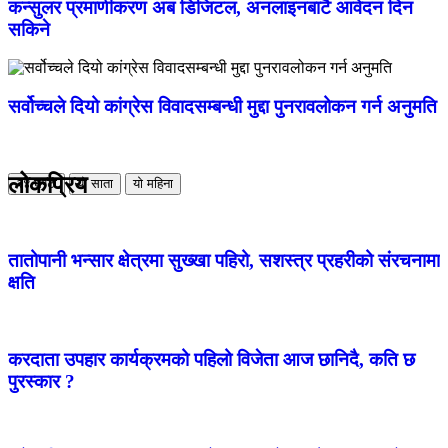
कन्सुलर प्रमाणीकरण अब डिजिटल, अनलाइनबाटै आवेदन दिन
सकिने
सर्वोच्चले दियो कांग्रेस विवादसम्बन्धी मुद्दा पुनरावलोकन गर्न अनुमति
लोकप्रिय
२४ घण्टा
यो साता
यो महिना
तातोपानी भन्सार क्षेत्रमा सुख्खा पहिरो, सशस्त्र प्रहरीको संरचनामा
क्षति
करदाता उपहार कार्यक्रमको पहिलो विजेता आज छानिदै, कति छ
पुरस्कार ?