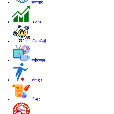
समाचार
विजनेश
जीवनशैली
मनोरन्जन
खेलकुद
विचार