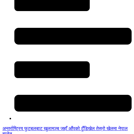
अन्तर्राष्ट्रिय फुटबलबाट
खुलामञ्च
जहाँ आँपको
टुँडिखेल
तेस्रो खेलमा नेपाल
बालेन