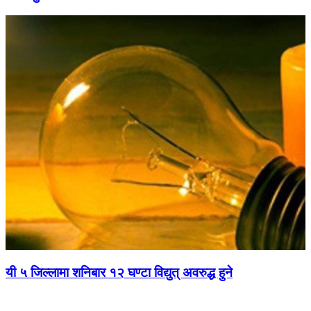
यी ५ जिल्लामा शनिबार १२ घण्टा विद्युत् अवरुद्ध हुने