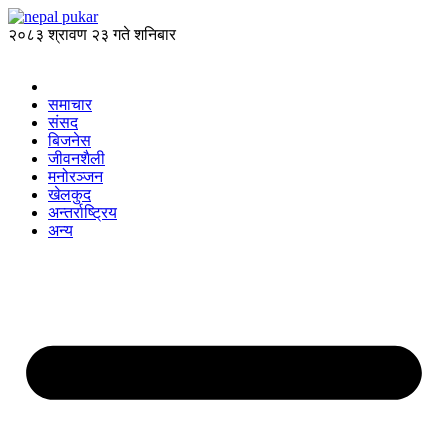
२०८३ श्रावण २३ गते शनिबार
समाचार
संसद
बिजनेस
जीवनशैली
मनोरञ्जन
खेलकुद
अन्तर्राष्ट्रिय
अन्य