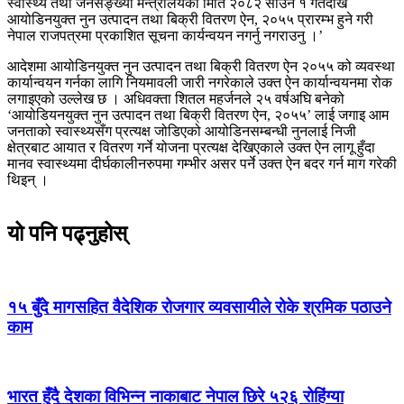
स्वास्थ्य तथा जनसङ्ख्या मन्त्रालयको मिति २०८२ साउन १ गतेदेखि
आयोडिनयुक्त नुन उत्पादन तथा बिक्री वितरण ऐन, २०५५ प्रारम्भ हुने गरी
नेपाल राजपत्रमा प्रकाशित सूचना कार्यन्वयन नगर्नु नगराउनु ।’
आदेशमा आयोडिनयुक्त नुन उत्पादन तथा बिक्री वितरण ऐन २०५५ को व्यवस्था
कार्यान्वयन गर्नका लागि नियमावली जारी नगरेकाले उक्त ऐन कार्यान्वयनमा रोक
लगाइएको उल्लेख छ । अधिवक्ता शितल महर्जनले २५ वर्षअघि बनेको
‘आयोडियनयुक्त नुन उत्पादन तथा बिक्री वितरण ऐन, २०५५’ लाई जगाइ आम
जनताको स्वास्थ्यसँग प्रत्यक्ष जोडिएको आयोडिनसम्बन्धी नुनलाई निजी
क्षेत्रबाट आयात र वितरण गर्ने योजना प्रत्यक्ष देखिएकाले उक्त ऐन लागू हुँदा
मानव स्वास्थ्यमा दीर्घकालीनरुपमा गम्भीर असर पर्ने उक्त ऐन बदर गर्न माग गरेकी
थिइन् ।
यो पनि पढ्नुहोस्
१५ बुँदे मागसहित वैदेशिक रोजगार व्यवसायीले रोके श्रमिक पठाउने
काम
भारत हुँदै देशका विभिन्न नाकाबाट नेपाल छिरे ५२६ रोहिंग्या