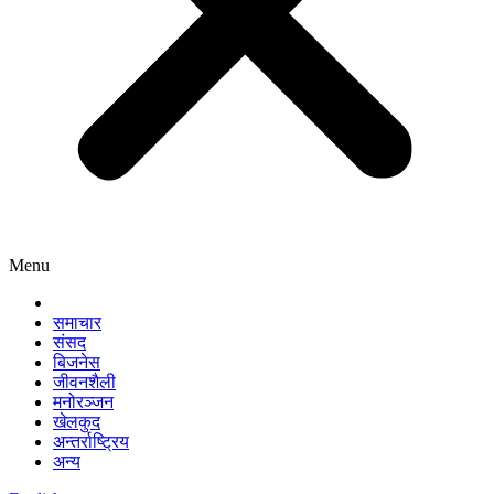
Menu
समाचार
संसद
बिजनेस
जीवनशैली
मनोरञ्जन
खेलकुद
अन्तर्राष्ट्रिय
अन्य