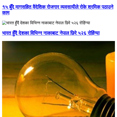
१५ बुँदे मागसहित वैदेशिक रोजगार व्यवसायीले रोके श्रमिक पठाउने
काम
भारत हुँदै देशका विभिन्न नाकाबाट नेपाल छिरे ५२६ रोहिंग्या