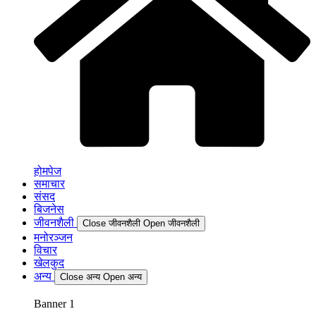
होमपेज
समाचार
संसद
बिजनेस
जीवनशैली
Close जीवनशैली
Open जीवनशैली
मनोरञ्जन
विचार
खेलकुद
अन्य
Close अन्य
Open अन्य
Banner 1