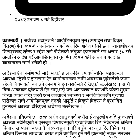
२०८२ श्रावण ८ गते बिहीबार
काठमाडौं ।
सर्वोच्च अदालतले ‘आयोडिनयुक्त नुन (उत्पादन तथा विक्र
वितरण) ऐन २०५५’ कार्यान्वयन नगर्न अन्तरिम आदेश गरेको छ । न्यायाधीशद्वय
तिलप्रसाद श्रेष्ठ र महेश शर्मा पौडेलको संयुक्त इजलासले गत असार ३० गते
अन्तरिम आदेश गर्दै आयोडिनयुक्त नुन ऐन २०५५ यही साउन १ गतेदखि
कार्यान्वयन नगर्न भनेको हो ।
आदेशमा ऐन निर्माण भई जारी भएको हाल करिब २५ वर्ष व्यतित भइसकेको
अवस्था रहेको र हालसम्म ऐन कार्यान्वयनका लागि आवश्यक पूर्वशर्तको रुपमा
रहेको नियमावली बनाउने काम पनि हुन नसकेको देखिएको उल्लेख छ । साथै
विना आवश्यक पूर्वतयारी ऐन लागू गर्दा यस अदालतबाट यसअघि परेका मुद्दामा
चिन्ता व्यक्त गरिए जस्तै आम जनताको स्वास्थ्य र जनजिविकासँग प्रत्यक्ष
सरोकार रहने आयोडिनयुक्त नुनको आपूर्ति र बिक्री वितरण नै प्रभावित
हुनसक्ने अवस्था देखिएको आदेशमा उल्लेख छ ।
आदेशमा भनिएको छ, ‘तत्काल ऐन लागू नगर्दा कसैलाई अपूरणीय क्षति पुग्नसक्ने
अवस्था नदेखिएको र प्रस्तुत विषयवस्तुको प्रकृतिबाट रिट निवेदनको अन्तिम
किनारा लाग्दाका बखत नै निरुपण हुन मनासिब हुँदा प्रस्तुत रिट निवेदनमा
अन्तिम किनारा लाग्दाका बखत ठहरे बमोजिम हुने गरी हाललाई नेपाल सरकार,