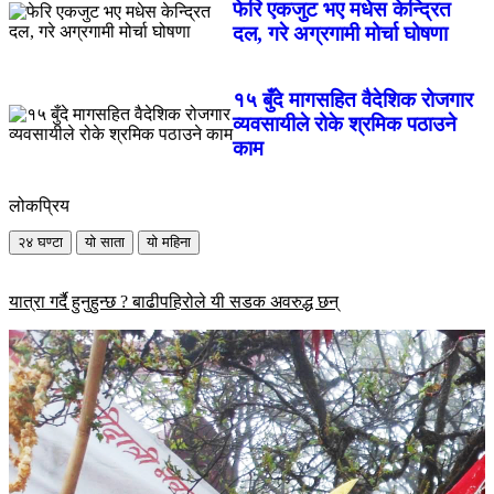
फेरि एकजुट भए मधेस केन्द्रित
दल, गरे अग्रगामी मोर्चा घोषणा
१५ बुँदे मागसहित वैदेशिक रोजगार
व्यवसायीले रोके श्रमिक पठाउने
काम
लोकप्रिय
२४ घण्टा
यो साता
यो महिना
यात्रा गर्दै हुनुहुन्छ ? बाढीपहिरोले यी सडक अवरुद्ध छन्