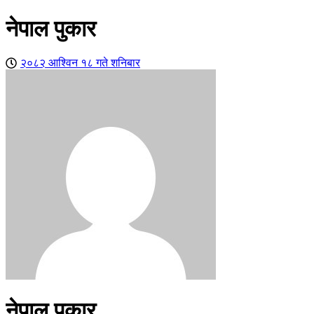
नेपाल पुकार
२०८२ आश्विन १८ गते शनिबार
नेपाल पुकार