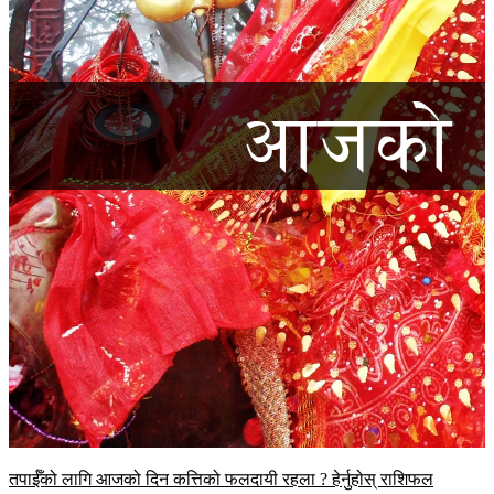
तपाईँको लागि आजको दिन कत्तिको फलदायी रहला ? हेर्नुहोस् राशिफल