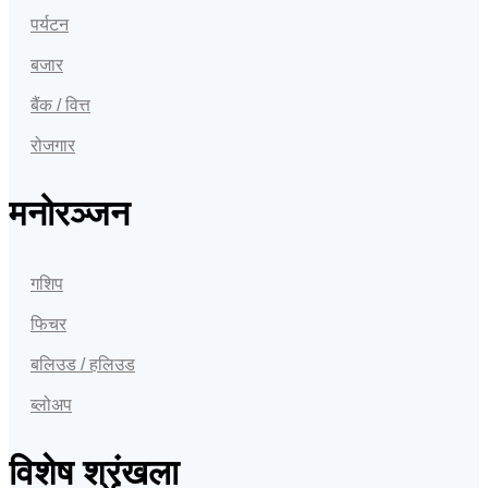
पर्यटन
बजार
बैंक / वित्त
रोजगार
मनोरञ्जन
गशिप
फिचर
बलिउड / हलिउड
ब्लोअप
विशेष श्रृंखला