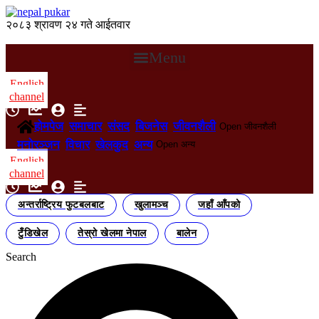
२०८३ श्रावण २४ गते आईतवार
Menu
English
channel
होमपेज
समाचार
संसद
बिजनेस
जीवनशैली
Open जीवनशैली
मनोरञ्जन
विचार
खेलकुद
अन्य
Open अन्य
English
channel
अन्तर्राष्ट्रिय फुटबलबाट
खुलामञ्च
जहाँ आँपको
टुँडिखेल
तेस्रो खेलमा नेपाल
बालेन
Search