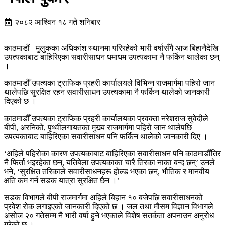
२०८२ आश्विन १८ गते शनिबार
काठमाडौं– मुलुकका अधिकांश स्थानमा परिरहेको भारी वर्षासँगै आज बिहानैदेखि
उपत्यकाबाट बाहिरिएका सवारीसाधन धमाधम उपत्यकामा नै फर्किन थालेका छन्
।
काठमाडौँ उपत्यका ट्राफिक प्रहरी कार्यालयले विभिन्न राजमार्गमा पहिरो जान
थालेपछि सुरक्षित रहन सवारीसाधन उपत्यकामा नै फर्किन थालेको जानकारी
दिएको छ ।
काठमाडौँ उपत्यका ट्राफिक प्रहरी कार्यालयका प्रवक्ता नरेशराज सुवेदीले
बीपी, अरनिको, पृथ्वीलगायतका मुख्य राजमार्गमा पहिरो जान थालेपछि
उपत्यकाबाट बाहिरिएका सवारीसाधन पनि फर्किन थालेको जानकारी दिए ।
‘अहिले पहिरोका कारण उपत्यकाबाट बाहिरिएका सवारीसाधन पनि काठमाडौँतिर
नै फिर्ता भइरहेका छन्, यतिबेला उपत्यकाका चारै तिरका नाका बन्द छन्’ उनले
भने, ‘सुरक्षित तरिकाले सवारीसाधनहरू होल्ड भएका छन्, भौतिक र मानवीय
क्षति कम गर्न सडक यात्रा सुरक्षित छैन ।’
सडक विभागले बीपी राजमार्गमा अहिले बिहान १० बजेपछि सवारीसाधनको
प्रवेश रोक लगाइएको जानकारी दिएको छ । जल तथा मौसम विज्ञान विभागले
असोज २० गतेसम्म नै भारी वर्षा हुने भएकाले विशेष सतर्कता अपनाउन अनुरोध
गरेको छ ।