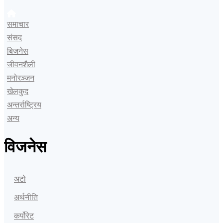
समाचार
संसद
बिजनेस
जीवनशैली
मनोरञ्जन
खेलकुद
अन्तर्राष्ट्रिय
अन्य
विजनेस
अटो
अर्थनीति
कर्पोरेट