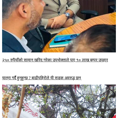
२५० रुपैयाँको सामान खरिद गरेका उपभोक्ताले पाए १० लाख बम्पर उपहार
यात्रा गर्दै हुनुहुन्छ ? बाढीपहिरोले यी सडक अवरुद्ध छन्