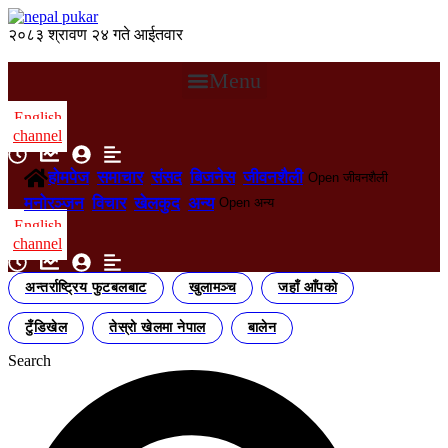
२०८३ श्रावण २४ गते आईतवार
Menu
English
channel
होमपेज
समाचार
संसद
बिजनेस
जीवनशैली
Open जीवनशैली
मनोरञ्जन
विचार
खेलकुद
अन्य
Open अन्य
English
channel
अन्तर्राष्ट्रिय फुटबलबाट
खुलामञ्च
जहाँ आँपको
टुँडिखेल
तेस्रो खेलमा नेपाल
बालेन
Search