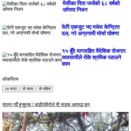
मेसीका पिता जर्जको ६८ वर्षको
उमेरमा निधन
फेरि एकजुट भए मधेस केन्द्रित
दल, गरे अग्रगामी मोर्चा घोषणा
१५ बुँदे मागसहित वैदेशिक रोजगार
व्यवसायीले रोके श्रमिक पठाउने
काम
लोकप्रिय
२४ घण्टा
यो साता
यो महिना
यात्रा गर्दै हुनुहुन्छ ? बाढीपहिरोले यी सडक अवरुद्ध छन्