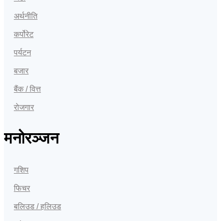
अर्थनीति
कर्पोरेट
पर्यटन
बजार
बैंक / वित्त
रोजगार
मनोरञ्जन
गशिप
फिचर
बलिउड / हलिउड