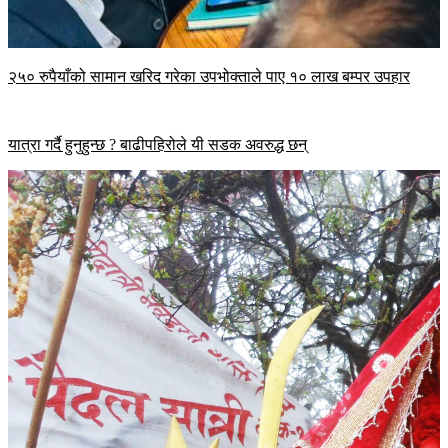
२५० रुपैयाँको सामान खरिद गरेका उपभोक्ताले पाए १० लाख बम्पर उपहार
यात्रा गर्दै हुनुहुन्छ ? बाढीपहिरोले यी सडक अवरुद्ध छन्