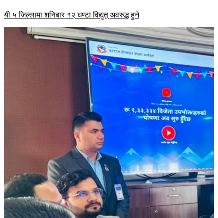
यी ५ जिल्लामा शनिबार १२ घण्टा विद्युत् अवरुद्ध हुने