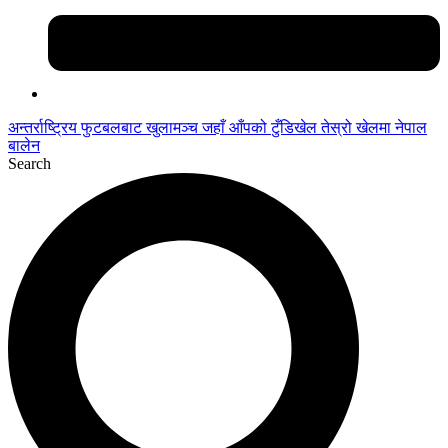
अन्तर्राष्ट्रिय फुटबलबाट
खुलामञ्च
जहाँ आँपको
टुँडिखेल
तेस्रो खेलमा नेपाल
बालेन
Search