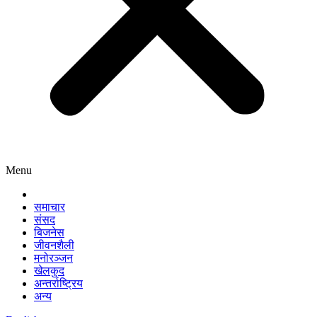
Menu
समाचार
संसद
बिजनेस
जीवनशैली
मनोरञ्जन
खेलकुद
अन्तर्राष्ट्रिय
अन्य