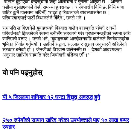
‘पार्टीले बुझाएको बन्दसूचीमा केही आलोचना र गुनासो आएको छ । अन्तिम
घडीमा बुझाइएकाले केही समस्या हुनसक्छ । रास्वपासँग विधि छ, विधि भन्दा
बाहिर कुनै हालतमा जाँदैनौँ, ‘राइट टु रिकल’को व्यवस्थासमेत छ ।
परिवारवादलाई पार्टी विधानलेनै दिँदैन’, उनले भने ।
सभापति लामिछानेले युवाहरूको विश्वास बालेन शाहप्रति रहेको र नयाँ
परिवर्तनको झिल्कोको रूपमा उनीसँग सहकार्य गरेर प्रधानमन्त्रीको रूपमा अघि
सारिएको बताए । उनले भने, ‘युवाहरूको आन्दोलनपछि बालेनले जिम्मेवारपूर्वक
भूमिका निर्वाह गर्नुभयो । उहाँको सद्भाव, सल्लाह र सुझाव अनुसारनै अहिलेको
सरकार बनेको हो । जेनजीको विश्वास बालेनसँग छ । देशको आवश्यकता
अनुसार उहाँसँग सहमति गरेर जिम्मेवारी बाँडेका छौँ ।’
यो पनि पढ्नुहोस्
यी ५ जिल्लामा शनिबार १२ घण्टा विद्युत् अवरुद्ध हुने
२५० रुपैयाँको सामान खरिद गरेका उपभोक्ताले पाए १० लाख बम्पर
उपहार