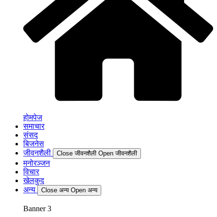
होमपेज
समाचार
संसद
बिजनेस
जीवनशैली
Close जीवनशैली
Open जीवनशैली
मनोरञ्जन
विचार
खेलकुद
अन्य
Close अन्य
Open अन्य
Banner 3