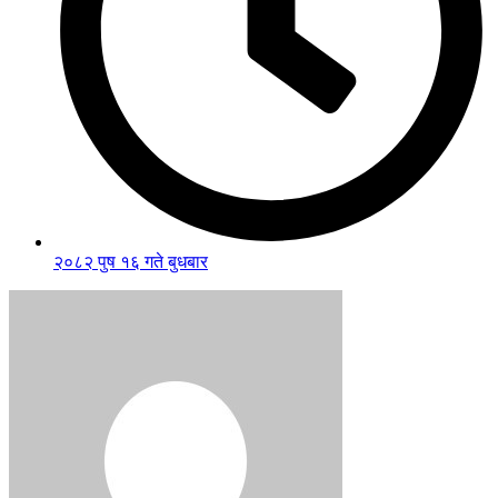
२०८२ पुष १६ गते बुधबार