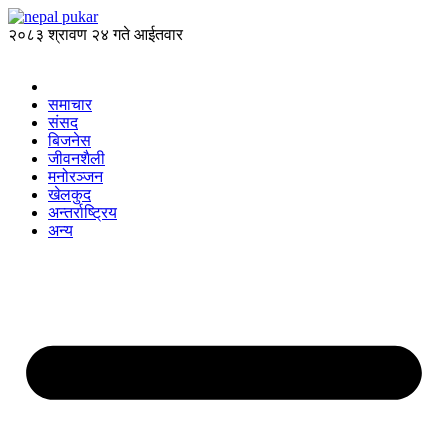
२०८३ श्रावण २४ गते आईतवार
समाचार
संसद
बिजनेस
जीवनशैली
मनोरञ्जन
खेलकुद
अन्तर्राष्ट्रिय
अन्य