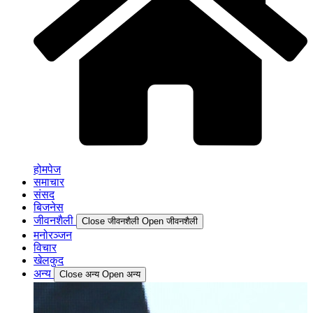
होमपेज
समाचार
संसद
बिजनेस
जीवनशैली
Close जीवनशैली
Open जीवनशैली
मनोरञ्जन
विचार
खेलकुद
अन्य
Close अन्य
Open अन्य