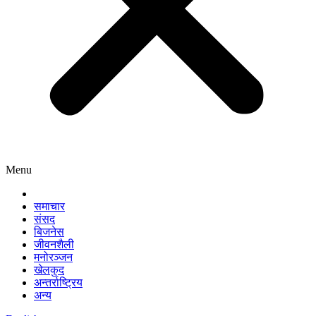
Menu
समाचार
संसद
बिजनेस
जीवनशैली
मनोरञ्जन
खेलकुद
अन्तर्राष्ट्रिय
अन्य