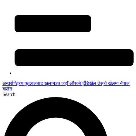
अन्तर्राष्ट्रिय फुटबलबाट
खुलामञ्च
जहाँ आँपको
टुँडिखेल
तेस्रो खेलमा नेपाल
बालेन
Search