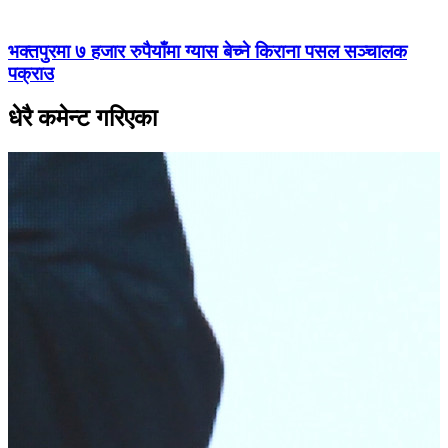
भक्तपुरमा ७ हजार रुपैयाँमा ग्यास बेच्ने किराना पसल सञ्चालक
पक्राउ
धेरै कमेन्ट गरिएका