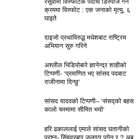
रसुवामा विस्फोटक पदार्थ डिस्पोज गर्ने
क्रममा विस्फोट : एक जनाको मृत्यु, ६
घाइते
दाइजो प्रथाविरुद्ध मधेशबाट राष्ट्रिय
अभियान सुरु गरिने
अश्लील भिडियोबारे ज्ञानेन्द्र शाहीको
टिप्पणी- ‘प्रमाणित भए सांसद पदबाट
राजीनामा दिन्छु’
सांसद यादवको टिप्पणी– ‘संसद्को बहस
कालो चस्मामा सीमित भयो’
हरि ढकाललाई एमाले सांसद घतानीको
प्रश्न- सिंहदरबार जलाएर पुगेन र ? अब