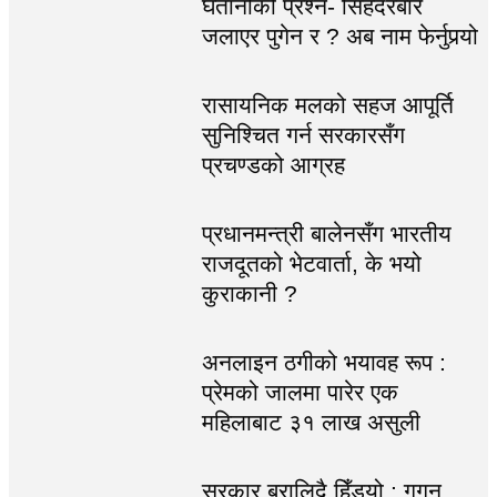
घतानीको प्रश्न- सिंहदरबार
जलाएर पुगेन र ? अब नाम फेर्नुपर्‍यो
रासायनिक मलको सहज आपूर्ति
सुनिश्चित गर्न सरकारसँग
प्रचण्डको आग्रह
प्रधानमन्त्री बालेनसँग भारतीय
राजदूतको भेटवार्ता, के भयो
कुराकानी ?
अनलाइन ठगीको भयावह रूप :
प्रेमको जालमा पारेर एक
महिलाबाट ३१ लाख असुली
सरकार बरालिदै हिँड्यो : गगन